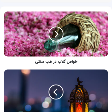
خواص
گلاب
در
طب
سنتی
خواص گلاب در طب سنتی
فواید
روزه:
وقتی
روزه
می‌گیریم
چه
اتفاقی
برای