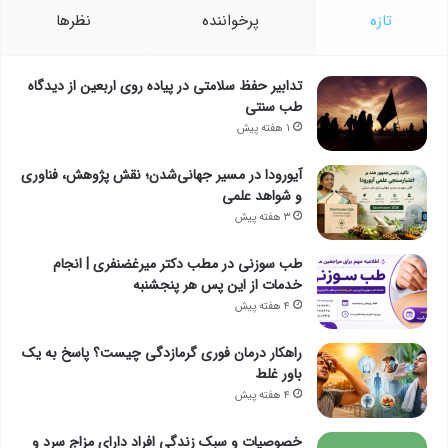
تازه
پرخواننده
نظرها
تدابیر حفظ سلامتی در پیاده روی اربعین از دیدگاه
طب سنتی
۱ هفته پیش
آیورودا در مسیر جهانی‌شدن؛ نقش پژوهش، فناوری
و شواهد علمی
۳ هفته پیش
طب سوزنی در مطب دکتر میرغضنفری | انجام
خدمات از این پس هر پنجشنبه
۴ هفته پیش
راهکار درمان فوری گرمازدگی چیست؟ پاسخ به یک
باور غلط
۴ هفته پیش
خصوصیات و سبک زندگی افراد دارای مزاج سرد و