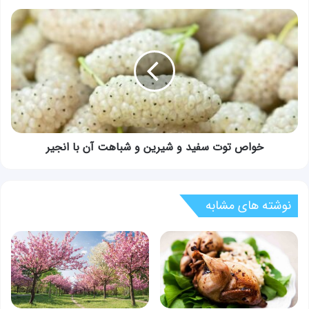
خواص
توت
سفید
و
شیرین
و
شباهت
آن
با
انجیر
خواص توت سفید و شیرین و شباهت آن با انجیر
نوشته های مشابه