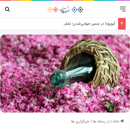
منو
جس
آیورودا در مسیر جهانی‌شدن؛ نقش پژوهش، فناوری و شواهد علمی
خانه
/
در رسانه ها
/
خبرگزاری ها