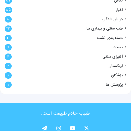
کلاس
۵۷
اخبار
۵۵
درمان شدگان
۵۲
طب سنتی و بیماری ها
۴۴
دسته‌بندی نشده
۲۱
نسخه
۹
آشپزی سنتی
۴
لینکستان
۲
پزشکان
۱
پژوهش ها
۱
طبیب خادم طبیعت است.
X
یوتیوب
اینستاگرام
تلگرام