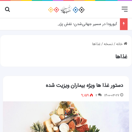
منو
جس
آیورودا در مسیر جهانی‌شدن؛ نقش پژوهش، فناوری و شواهد علمی
خانه
/
نسخه
/
غذاها
غذاها
دستور غذا ها ویژه بیماران ویزیت شده
۹,۱۵۹
۲
۱۴۰۰-۰۳-۲۷