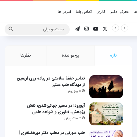
ا
معرفی دکتر
گالری
تماس باما
آدرس‌ها
X
یوتیوب
اینستاگرام
تلگرام
جستج
برای
تازه
پرخواننده
نظرها
تدابیر حفظ سلامتی در پیاده روی اربعین
از دیدگاه طب سنتی
۵ روز پیش
آیورودا در مسیر جهانی‌شدن؛ نقش
پژوهش، فناوری و شواهد علمی
۲ هفته پیش
طب سوزنی در مطب دکتر میرغضنفری |