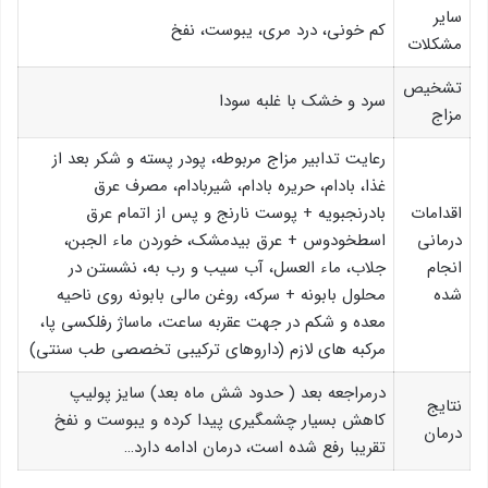
سایر
کم خونی، درد مری، یبوست، نفخ
مشکلات
تشخیص
سرد و خشک با غلبه سودا
مزاج
رعایت تدابیر مزاج مربوطه، پودر پسته و شکر بعد از
غذا، بادام، حریره بادام، شیربادام، مصرف عرق
اقدامات
بادرنجبویه + پوست نارنج و پس از اتمام عرق
درمانی
اسطخودوس + عرق بیدمشک، خوردن ماء الجبن،
انجام
جلاب، ماء العسل، آب سیب و رب به، نشستن در
شده
محلول بابونه + سرکه، روغن مالی بابونه روی ناحیه
معده و شكم در جهت عقربه ساعت، ماساژ رفلكسی پا،
مرکبه های لازم (داروهای ترکیبی تخصصی طب سنتی)
درمراجعه بعد ( حدود شش ماه بعد) سایز پولیپ
نتایج
کاهش بسیار چشمگیری پیدا کرده و یبوست و نفخ
درمان
تقریبا رفع شده است، درمان ادامه دارد…