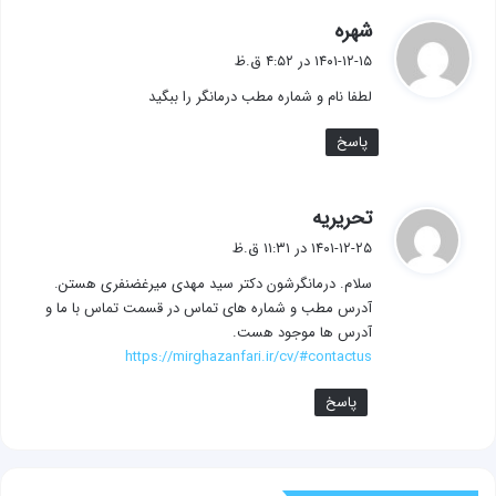
گ
شهره
ف
۱۴۰۱-۱۲-۱۵ در ۴:۵۲ ق.ظ
ت
لطفا نام و شماره مطب درمانگر را ببگيد
:
پاسخ
گ
تحریریه
ف
۱۴۰۱-۱۲-۲۵ در ۱۱:۳۱ ق.ظ
ت
سلام. درمانگرشون دکتر سید مهدی میرغضنفری هستن.
:
آدرس مطب و شماره های تماس در قسمت تماس با ما و
آدرس ها موجود هست.
https://mirghazanfari.ir/cv/#contactus
پاسخ