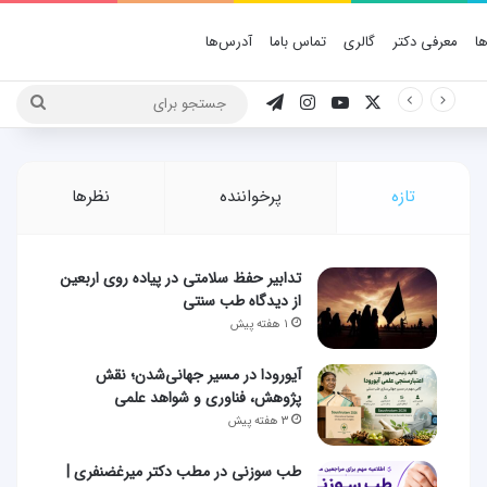
ا
معرفی دکتر
گالری
تماس باما
آدرس‌ها
X
یوتیوب
اینستاگرام
تلگرام
جستج
برای
تازه
پرخواننده
نظرها
تدابیر حفظ سلامتی در پیاده روی اربعین
از دیدگاه طب سنتی
۱ هفته پیش
آیورودا در مسیر جهانی‌شدن؛ نقش
پژوهش، فناوری و شواهد علمی
۳ هفته پیش
طب سوزنی در مطب دکتر میرغضنفری |