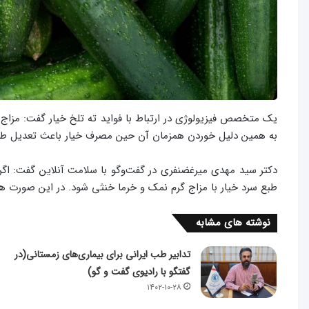
یک متخصص فیزیولوژی در ارتباط با فواید ته تلخ خیار گفت: مزاج خ
به همین دلیل خوردن همزمان آن حین مصرف خیار باعث تعدیل طبع
دکتر سید مهدی میرغضنفری در گفت‌وگو با سلامت آنلاین گفت: اگر م
طبع سرد خیار با مزاج گرم نمک و خرما خنثی شود. در این صورت هض
نوشته های مشابه
تدابیر طب ایرانی برای بیماری‌های زمستانی(در
گفتگو با رادیوی گفت و گو)
۱۴۰۲-۱۰-۲۸