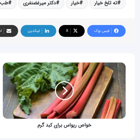
ته تلخ خیار
خیار
دکتر میرغضنفری
طب ا
فیس بوک
X
لینکدین
اش
خواص
ریواس
برای
کبد
گرم
خواص ریواس برای کبد گرم