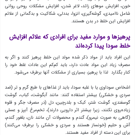
خون، افزایش موهای زائد، لاغر شدن، افزایش مشکلات روحی روانی
شامل ناامیدی، گوشه‌گیری، انزوا، بددلی، شكاكیت و بدگمانی از علائم
افزایش این خلط در بدن هستند.
پرهیزها و موارد مفید برای افرادی كه علائم افزایش
خلط سودا پیدا كرده‌اند
این افراد باید از مواد ذكر شده مولد این خلط پرهیز كنند و اگر به
مصرف زیاد این مواد عادت دارد، باید كم‌كم این عادات غلط خود را
كنار بگذارد لذا با پرهیز، بسیاری از مشكلات آنها برطرف می‌شود.
اشخاص سوداوی یا با غلبه سودا، باید از غذاهای با طبع گرم و تر (ضد
سردی و خشكی) بیشتر استفاده کنند: مانند آبگوشت، كباب، گوشت
گوسفندی، گوشت شتر، كبك و بلدرچین، دل (در مصرف جگر و قلوه
زیاده‌روی نكنند، زیرا بیشتر اثر دارویی دارند)، ‌تخم‌مرغ آبپز و عسلی
(گاهی به صورت نیمرو)، گندم و محصولات آن مانند نان، بلغور گندم،
آش و حلیم (خونساز هستند و سردی و خشكی را برطرف می‌كنند)
برای این دسته از افراد مفید هستند.