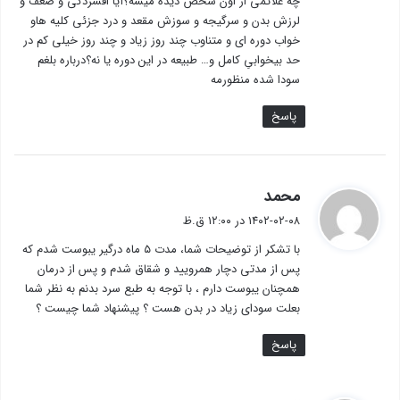
چه علائمی از اون شخص دیده میشه؟آیا افسردگی و ضعف و
لرزش بدن و سرگیجه و سوزش مقعد و درد جزئی کلیه هاو
خواب دوره ای و متناوب چند روز زیاد و چند روز خیلی کم در
حد بیخوابیِ کامل و… طبیعه در این دوره یا نه؟درباره بلغم
سودا شده منظورمه
پاسخ
گ
محمد
ف
۱۴۰۲-۰۲-۰۸ در ۱۲:۰۰ ق.ظ
ت
با تشکر از توضیحات شما، مدت ۵ ماه درگیر یبوست شدم که
:
پس از مدتی دچار همرویید و شقاق شدم و پس از درمان
همچنان یبوست دارم ، با توجه به طبع سرد بدنم به نظر شما
بعلت سودای زیاد در بدن هست ؟ پیشنهاد شما چیست ؟
پاسخ