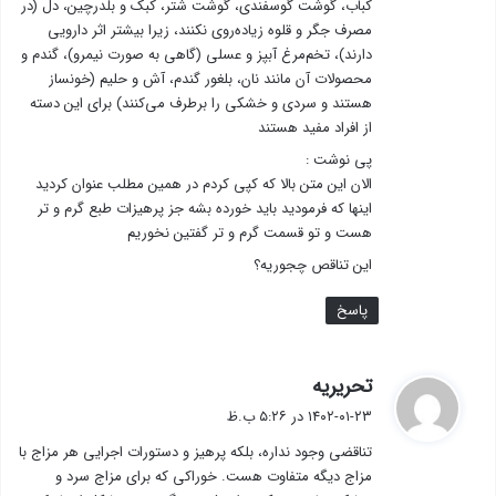
كباب، گوشت گوسفندی، گوشت شتر، كبك و بلدرچین، دل (در
مصرف جگر و قلوه زیاده‌روی نكنند، زیرا بیشتر اثر دارویی
دارند)، ‌تخم‌مرغ آبپز و عسلی (گاهی به صورت نیمرو)، گندم و
محصولات آن مانند نان، بلغور گندم، آش و حلیم (خونساز
هستند و سردی و خشكی را برطرف می‌كنند) برای این دسته
از افراد مفید هستند
پی نوشت :
الان این متن بالا که کپی کردم در همین مطلب عنوان کردید
اینها که فرمودید باید خورده بشه جز پرهیزات طبع گرم و تر
هست و تو قسمت گرم و تر گفتین نخوریم
این تناقص چجوریه؟
پاسخ
گ
تحریریه
ف
۱۴۰۲-۰۱-۲۳ در ۵:۲۶ ب.ظ
ت
تناقضی وجود نداره، بلکه پرهیز و دستورات اجرایی هر مزاج با
:
مزاج دیگه متفاوت هست. خوراکی که برای مزاج سرد و