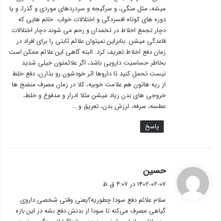
میشه، مثل منگی، و سرگیجه و سردردهای موردی و گذرا، و یا
دوره های کوتاه افسردگی و اختلالات خواب. خانم هایی که
دچار تجمع اخلاط در تخمدان و رحم می شوند دچار اختلالات
قاعدگی میشن. بنابراین نمیتوان علائم ثابتی را برای افراد در
زمان دفع اخلاط تعریف کرد. البته گاهی این علائم ممکن است
بخاطر حساسیت دارویی باشد، اگر علائمتون خیلی شدید
نیست تحمل کنید تا داروها اثر خودشون رو بذارن، دفع خلط
از ریه هاتون هم علامت خوبیه، کلا در زمان مصرف منضج ها
خروجی های بدن زیاد میشن مثلا ادرار و مدفوع و خلط،
عطسه، سرفه، لرزش بدن، تعریق و …
پاسخ
گ
حسین
ف
۱۴۰۲-۰۲-۰۷ در ۴:۰۷ ق.ظ
ت
سلام علائم دفع سودا چطوریه؟یعنی وقتی شخصی داروی
:
گیاهی مصرف می‌کنه تا سودا از بدنش دفع بشه در این بازه