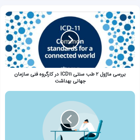
بررسی
ماژول
۲
طب
سنتی
ICD11
در
کارگروه
فنی
سازمان
بررسی ماژول ۲ طب سنتی ICD11 در کارگروه فنی سازمان
جهانی
جهانی بهداشت
بهداشت
به
مناسبت
روز
پژوهش:
پژوهش
در
حوزه
طب