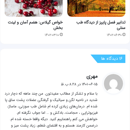
تدابیر فصل پاییز از دیدگاه طب
خواص گیلاس: هضم آسان و لینت
سنتی
بخش
۱۴۰۲-۰۳-۱۰
۱۴۰۲-۰۶-۳۰
‫۱۶ دیدگاه ها
گ
مهری
ف
۱۴۰۱-۰۶-۱۵ در ۸:۲۸ ب.ظ
ت
با سلام و تشکر از مطالب مفیدتون. من چند ماهه که دچار درد
:
شدید در ناحیه لگن و سیاتیک و گرفتگی عضلات پشت ساق پا
شده ام. درمان‌های زیادی کرده ام شامل طب سوزنی، ماساژ،
فیزیوتراپی ، حجامت، بادکش و … اما جواب نگرفته ام.
خواهش می کنم راهنماییم کنید. دیگه واقعا خسته شده ام.
درضمن کارمند هستم و به اقتضای شغلم، زیاد پشت میز و