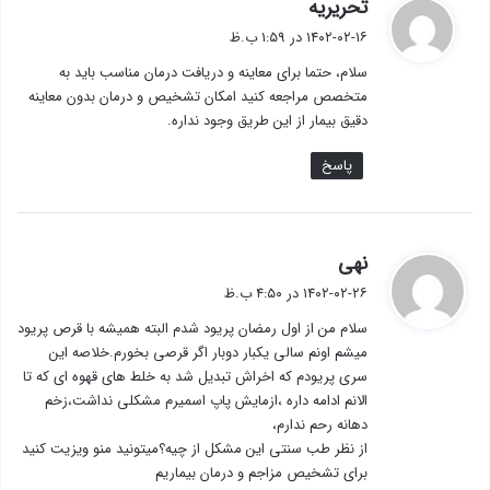
گ
تحریریه
ف
۱۴۰۲-۰۲-۱۶ در ۱:۵۹ ب.ظ
ت
سلام، حتما برای معاینه و دریافت درمان مناسب باید به
:
متخصص مراجعه کنید امکان تشخیص و درمان بدون معاینه
دقیق بیمار از این طریق وجود نداره.
پاسخ
گ
نهی
ف
۱۴۰۲-۰۲-۲۶ در ۴:۵۰ ب.ظ
ت
سلام من از اول رمضان پریود شدم البته همیشه با قرص پریود
:
میشم اونم سالی یکبار دوبار اگر قرصی بخورم.خلاصه این
سری پریودم که اخراش تبدیل شد به خلط های قهوه ای که تا
الانم ادامه داره ،ازمایش پاپ اسمیرم مشکلی نداشت،زخم
دهانه رحم ندارم،
از نظر طب سنتی این مشکل از چیه؟میتونید منو ویزیت کنید
برای تشخیص مزاجم و درمان بیماریم