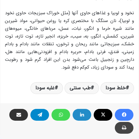
نخود و لوبیا و غذاهای حاوی آنها (مثل خوراك سبزیجات حاوی نخود
و لوبیا)، نان سنگگ با مختصری كره یا روغن حیوانی، مواد شیرین
مانند شیره خرما و انگور، نبات، عسل، مرباهای خانگی، میوه‌های
شیرین، كشمش، انگور، به،‌ سیب، خربزه، انجیر تازه، توت تازه، توت
خشك، سبزیجاتی مانند ریحان و ترخون، تنقلات مانند بادام و بادام
زمینی، فندق، فرنی بادام، حریره بادام و افزودنی‌هایی مانند هل،
دارچین و زنجبیل باعث می‌شود بدن این افراد گرم شود و رطوبت
پیدا كند و سودای زیاد، كم‌كم دفع شود.
خلط سودا
طب سنتی
غلبه سودا