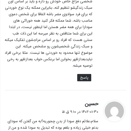
شخصی مزاج خاص خودش رو داره و باید بر اساس اون
سبک زندگیشو تنظیم کنه، بنابراین ممکنه یک نوع خوردنی
که برای فرد سوادوی مضر باشه اتفاقا برای شخص دموی
مناسب باشه، شما ممکنه فکر کنید همه خوراکی های
سودازا برای همه مضر هستن اما اینطور نیست، در ابتدا
این برای شما متناقض به نظر میرسه اما این ذات طب
سنتی هست که افراد رو بر اساس مزاجشون تفکیک میکنه
و سبک زندگی شخصیشون رو مشخص میکنه. این
موضوع تنها محدود به خوردنی ها نیست. مثلا برخی افراد
نبایدبعدازظهر بخوابن اما برعکس خواب بعدازظهر به رخی
توصیه میشه.
پاسخ
گ
حسین
ف
۱۴۰۲-۰۱-۳۰ در ۹:۱۰ ق.ظ
ت
سلام،علائم دفع سودا از بدن چجوریه؟به من گفتن که سودای
:
بدنم خیلی زیاده و بلغم بوده که تبدیل به سودا شده و من از