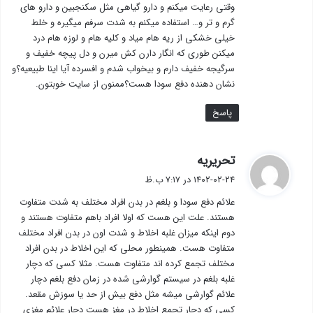
وقتی رعایت میکنم و دارو گیاهی مثل سکنجبین و دارو های
گرم و تر و… استفاده میکنم به شدت سرفم میگیره و خلط
خیلی خشکی از ریه هام میاد و کلیه هام و لوزه هام درد
میکنن طوری که انگار دارن کش میرن و دل پیچه خفیف و
سرگیجه خفیف دارم و بیخواب شدم و افسرده آیا اینا طبیعیه؟و
نشان دهنده دفع سودا هست؟ممنون از سایت خوبتون.
پاسخ
گ
تحریریه
ف
۱۴۰۲-۰۲-۲۴ در ۷:۱۷ ب.ظ
ت
علائم دفع سودا و بلغم در بدن افراد مختلف به شدت متفاوت
:
هستند. علت این هست که اولا افراد باهم متفاوت هستند و
دوم اینکه میزان غلبه اخلاط و شدت اون در بدن افراد مختلف
متفاوت هست. همینطور محلی که این اخلاط در بدن افراد
مختلف تجمع کرده اند متفاوت هست. مثلا کسی که دچار
غلبه بلغم در سیستم گوارشی شده در زمان دفع بلغم دچار
علائم گوارشی میشه مثل دفع بیش از حد یا سوزش مقعد.
کسی که دچار تجمع اخلاط در مغز هست دچار علائم مغزی