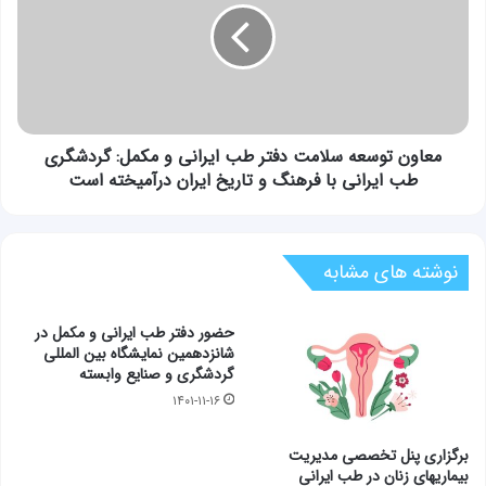
ایرانی
دفتر
در
طب
گردشگری
ایرانی
و
مکمل:
گردشگری
طب
معاون توسعه سلامت دفتر طب ایرانی و مکمل: گردشگری
ایرانی
طب ایرانی با فرهنگ و تاریخ ایران درآمیخته است
با
فرهنگ
و
تاریخ
نوشته های مشابه
ایران
درآمیخته
حضور دفتر طب ایرانی و مکمل در
است
شانزدهمین نمایشگاه بین المللی
گردشگری و صنایع وابسته
۱۴۰۱-۱۱-۱۶
برگزاری پنل تخصصی مدیریت
بیماریهای زنان در طب ایرانی