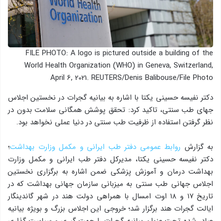
FILE PHOTO: A logo is pictured outside a building of the
World Health Organization (WHO) in Geneva, Switzerland,
April 6, 2021. REUTERS/Denis Balibouse/File Photo
دکتر نفیسه حسینی یکتا با اشاره به بیانیه گجرات در نخستین اجلاس
جهای طب سنتی، تاکید کرد: تحقق پوشش همگانی سلامت بدون در
نظر گرفتن استفاده از ظرفیت طب سنتی در دنیا عملی نخواهد بود.
به گزارش
روابط عمومی دفتر طب ایرانی و مکمل وزارت بهداشت
؛
دکتر نفیسه حسینی یکتا، مدیرکل دفتر طب ایرانی و مکمل وزارت
بهداشت درمان و آموزش پزشکی ضمن اشاره به برگزاری نخستین
اجلاس جهانی طب سنتی به میزبانی سازمان جهانی بهداشت که در
تاریخ ۱۷ و ۱۸ اوت امسال با همراهی دولت هند در شهر گاندینگار
ایالت گجرات هند برگزار شد؛ خروجی این اجلاس بزرگ و بویژه بیانیه
صادر شده تحت عنوان بیانیه گجرات را جهت گیری و سیاست گذاری