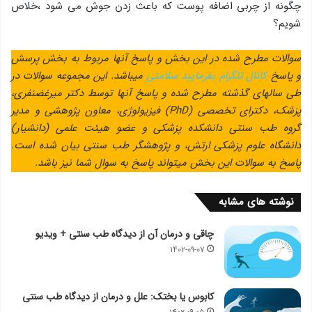
چگونه از چربی اضافه پوست که باعث زدن جوش می شود ،خلاص
شویم؟
سوالات مطرح شده در این بخش و پاسخ آنها مربوط به بخش پرسش
و پاسخ
کانال تلگرام بفرمایید سلامتی
میباشد. این مجموعه سوالات در
طی سالهای گذشته مطرح شده و پاسخ آنها توسط دکتر میرغضنفری،
پزشک، دکترای تخصصی
(PhD)
فیزیولوژی، معاون پژوهشی و مدير
گروه طب سنتی دانشکده پزشکی و عضو هیئت علمی (دانشیار)
دانشگاه علوم پزشکی ارتش، و پژوهشگر طب سنتی بیان شده است.
پاسخ به سوالات این بخش میتواند پاسخ به سوال شما نیز باشد
.
نوشته های مشابه
چاقی و درمان آن از دیدگاه طب سنتی + ویدیو
۱۴۰۲-۰۹-۰۷
کابوس یا بختک: علل و درمان از دیدگاه طب سنتی