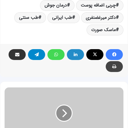
چربی اضافه پوست
درمان جوش
دکتر میرغضنفری
طب ایرانی
طب سنتی
ماسک صورت
آیا
در
طب
سنتی
روشی
برای
جلوگیری