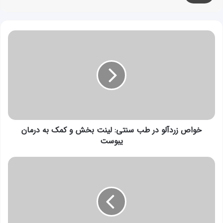
خواص
زردآلو
در
طب
سنتی:
لینت
بخش
و
کمک
به
خواص زردآلو در طب سنتی: لینت بخش و کمک به درمان
درمان
یبوست
یبوست
خواص
پنیرک
در
طب
سنتی:
رفع