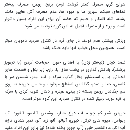
هوای گرم، مصرف کمتر گوشت قرمز، برنج، روغن، مصرف بیشتر
غذاهای سبک، سبزی ها و میوه ها، عدم مصرف آش هایی مانند
رشته، شله قلمکار و حلیم که هضم آن برای این افراد بسیار دشوار
است و پرهیز از مصرف آجیل به این گروه توصیه می شود.
ورزش بیشتر، عدم توقف در جای گرم در کنترل سردرد دمویان موثر
است. همچنین محل خواب آنها باید خنک باشد.
فصد کردن (نیشتر زدن) یا اهدای خون، حجامت کردن (با تجویز
پزشک)، بادکش گذاری در پشت ساق پا، ران، زیر بغل و قسمت های
تحتانی بدن، استنشاق بخار گلاب، سرکه و آب لیمو، شستن سر با
کاسنی، حنا و صدر، گذاشتن اسفناج مرطوب و خیس خورده به روی
سر، چکاندن روغن بنفشه در بینی، غرغره و دهان شویه کردن با سرکه
یا قره قورت رقیق شده در کنترل سردرد این گروه موثر است.
خوردن شیر کم چرب، آب دوغ خیار، نوشیدن آبلیمو، آبغوره، آب
ریواس، میوه های ترش، کیوی، آلبالو، آلو، زرد آلو، تمبر هندی تازه،
آب انار، ماءالشعیر طبی (آب جوی پخته شده) نیز برای این افراد مفید