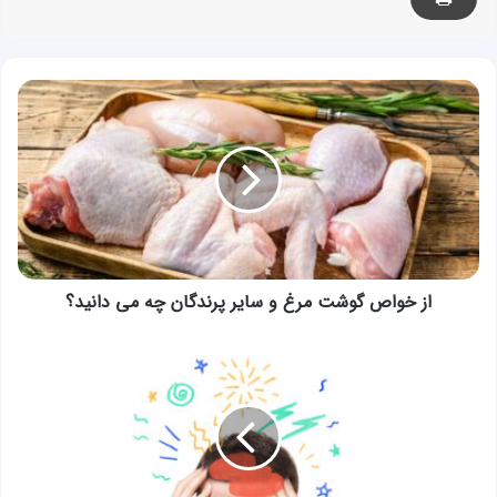
از
خواص
گوشت
مرغ
و
سایر
پرندگان
چه
می
دانید؟
از خواص گوشت مرغ و سایر پرندگان چه می دانید؟
سردردهای
مشارکتی:
مشارکت
چند
اندام
در
ایجاد