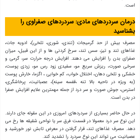
است.
درمان سردردهای مادی:
سردردهای صفراوی را
بشناسید
مصرف بیش از حد گرمیجات (تندی، شوری، تلخی)، ادویه جات،
غذاهای تند و تیز، سس تند، سرخ کردنی ها و از این قبیل، میزان
صفرای بدن را افزایش می دهند. افزایش درجه حرارت سر، گرمی و
سرخی صورت، ریزش سریع مو، سفیدی زود رس مو، زردی پوست،
خشکی و تلخی دهان، اختلال خواب، کم خوابی ، اگزما، خارش پوست
(به ویژه در ناحیه بالا تنه ،قفسه سینه)، عصبانیت، پرخاشگری،
استرس، جوش صورت و سر درد از جمله مهمترین علایم افزایش صفرا
در بدن است.
در حال حاضر بسیاری از سردردهای امروزی در این مقوله جای دارند.
این نوع سر درد معمولا در قسمت فرق سر یا نواحی شقیقه ها رخ می
دهد. مصرف غذاهای تند، قرار گرفتن در معرض تابش نور خورشید و
عصبانیت می تواند این نوع سردرد را تشدید کند.