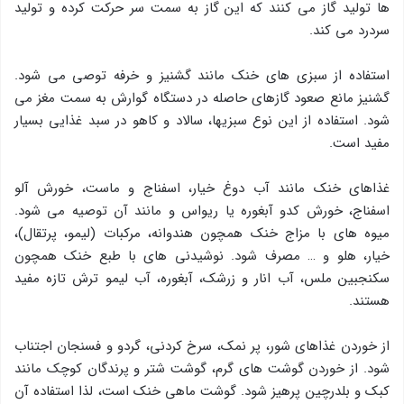
ها تولید گاز می کنند که این گاز به سمت سر حرکت کرده و تولید
سردرد می کند.
استفاده از سبزی های خنک مانند گشنیز و خرفه توصی می شود.
گشنیز مانع صعود گازهای حاصله در دستگاه گوارش به سمت مغز می
شود. استفاده از این نوع سبزی­ها، سالاد و کاهو در سبد غذایی بسیار
مفید است.
غذاهای خنک مانند آب دوغ خیار، اسفناج و ماست، خورش آلو
اسفناج، خورش کدو آبغوره یا ریواس و مانند آن توصیه می شود.
میوه های با مزاج خنک همچون هندوانه، مرکبات (لیمو، پرتقال)،
خیار، هلو و … مصرف شود. نوشیدنی های با طبع خنک همچون
سکنجبین ملس، آب انار و زرشک، آبغوره، آب لیمو ترش تازه مفید
هستند.
از خوردن غذاهای شور، پر نمک، سرخ کردنی، گردو و فسنجان اجتناب
شود. از خوردن گوشت های گرم، گوشت شتر و پرندگان کوچک مانند
کبک و بلدرچین پرهیز شود. گوشت ماهی خنک است، لذا استفاده آن