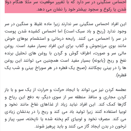
احساس سنگینی در سر دارد که با تغییر موقعیت سر مثلا هنگام دولا
شدن یا رکوع و سجود بیشتر خود را نشان می دهد.
این افراد احساس سنگینی سر ندارند زیرا ماده غلیظ و سنگین در سر
وجود ندارد (ریح و باد سبک است) اما احساس کشیده شدن پوست
در سر را احساس می کنند. رایحه درمانی و استشمام بوهای خوش
مانند بوی مرزنجوش و گلاب برای این افراد بسیار مفید است. روغن
مالی سر و صورت، اطراف گوش و گردن با روغن های تحلیل برنده
نفخ و ریح (بابونه) بسیار مفید است همچنین می توانند این روغن
ها را در بینی بچکانند (صبح یک قطره در هر سوراخ بینی و شب یک
قطره).
عطسه کردن نیز می تواند با ایجاد حرکت و حرارت از یک سو و با باز
کردن مجاری و منافذ منطقه سر از سوی دیگر، به دفع این ریاح و
گازها کمک کند. این افراد نباید زیاد از غذاهای نفاخ مانند نخود و
لوبیا استفاده کنند زیرا تولید باد می کند و ریح را در بدنشان زیادی
می کند. مصرف نخود و لوبیای کم پخته شده یا ناپخته، سیر، پیاز و
ترخون در بدن ایجاد گاز می کنند و باید پرهیز شوند.