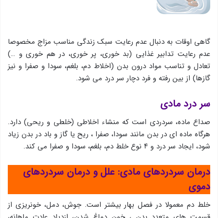
گاهی اوقات به دنبال عدم رعایت سبک زندگی مناسب مزاج مخصوصا
عدم رعایت تدابیر غذایی (بد خوری، پر خوری، در هم خوری و …)
تعادل و تناسب مواد درون بدن (اخلاط دم، بلغم، سودا و صفرا و نیز
گازها) از بین رفته و فرد دچار سر درد می شود.
سر درد مادی
صداع ماده، سردردی است كه منشاء اخلاطی (خلطی و ريحی) دارد.
هرگاه ماده ای در بدن مانند سودا، صفرا ، ریح یا گاز و باد در بدن زیاد
شود، ایجاد سر درد و ۴ نوع خلط دم، بلغم، سودا و صفرا می کند.
درمان سردردهای مادی: علل و درمان
سردردهای
دموی
خلط دم معمولا در فصل بهار بیشتر است. جوش، دمل، خونریزی از
قسمت های متعدد بدن ، خون دماغ شدن، ازدیاد عادت ماهانه،