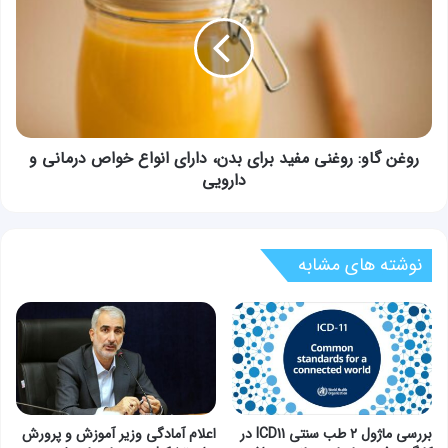
روغنی
مفید
برای
بدن،
دارای
انواع
خواص
درمانی
روغن گاو: روغنی مفید برای بدن، دارای انواع خواص درمانی و
و
دارویی
دارویی
نوشته های مشابه
بررسی ماژول ۲ طب سنتی ICD11 در
اعلام آمادگی وزیر آموزش و پرورش