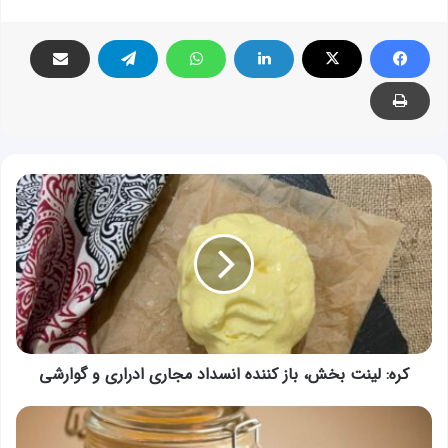
کره:
لینت
بخش،
باز
کننده
انسداد
مجاری
ادراری
و
گوارشی
کره: لینت بخش، باز کننده انسداد مجاری ادراری و گوارشی
روغن
گاو: