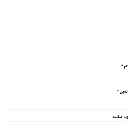
د
ی
د
گ
ا
ه
*
نام
*
ایمیل
*
وب‌ سایت