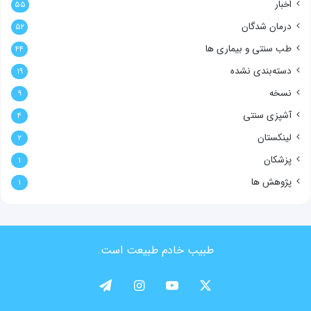
اخبار
۵۵
درمان شدگان
۵۲
طب سنتی و بیماری ها
۴۴
دسته‌بندی نشده
۱۹
نسخه
۹
آشپزی سنتی
۴
لینکستان
۲
پزشکان
۱
پژوهش ها
۱
طبیب خادم طبیعت است.
X
یوتیوب
اینستاگرام
تلگرام