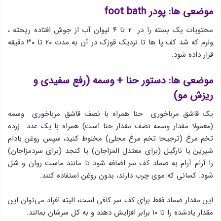
موضعی ها: پودر foot bath
محتویات یك بسته را در ۲ تا ۴ لیوان آب از جوش افتاده ریخته ،
ولرم كه شد كف پا ها تا نزدیك قوزك در آن به مدت ۲۰ تا ۳۰ دقیقه
قرار داده شود.
موضعی ها: دستور حنا + وسمه (رفع سفیدی و
ریزش مو)
یک قاشق مرباخوری حنا همراه با نصف قاشق مرباخوری وسمه
(معمولا مقدار وسمه نصف مقدار حنا است) همراه با یک عدد زرده
تخم‌ مرغ (ترجیحا تخم مرغ محلی) مخلوط کنید، سپس روغن بادام
شیرین یا نارگیل (برای معتدل المزاجان) یا کنجد (برای سردمزاجان)
را آرام آرام به ضماد کف سر اضافه شود تا مانند ماست روان و شل
شود. کسانی که موی چرب دارند، بدون روغن استفاده کنند.
این مقدار ضماد فقط برای کف سر کافی است، البته افراد می‌توان این
مقدار یادشده را تا ۱۰ برابر افزایش دهند و به کل سرشان بمالند.