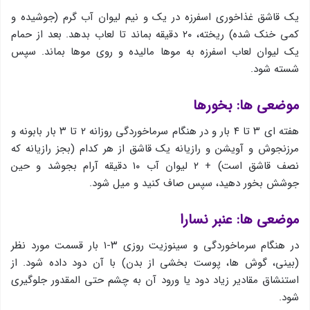
یك قاشق غذاخوری اسفرزه در یك و نیم لیوان آب گرم (جوشیده و
کمی خنک شده) ریخته، ۲۰ دقیقه بماند تا لعاب بدهد. بعد از حمام
یک لیوان لعاب اسفرزه به موها مالیده و روی موها بماند. سپس
شسته شود.
موضعی ها: بخورها
هفته ای ۳ تا ۴ بار و در هنگام سرماخوردگی روزانه ۲ تا ۳ بار بابونه و
مرزنجوش و آویشن و رازیانه یک قاشق از هر کدام (بجز رازیانه که
نصف قاشق است) + ۲ لیوان آب ۱۰ دقیقه آرام بجوشد و حین
جوشش بخور دهید، سپس صاف کنید و میل شود.
موضعی ها: عنبر نسارا
در هنگام سرماخوردگی و سینوزیت روزی ۳-۱ بار قسمت مورد نظر
(بینی، گوش ها، پوست بخشی از بدن) با آن دود داده شود. از
استنشاق مقادیر زیاد دود یا ورود آن به چشم حتی المقدور جلوگیری
شود.