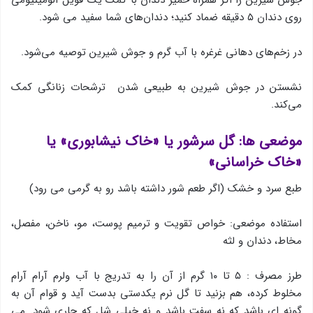
جوش شیرین را اگر همراه خمیر دندان با کمک یک فویل آلومینیومی
روی دندان ۵ دقیقه ضماد کنید؛ دندان‌های شما سفید می شود.
در زخم‌های دهانی غرغره با آب گرم و جوش شیرین توصیه می‌شود.
نشستن در جوش ‌شیرین به طبیعی شدن ترشحات زنانگی کمک
می‌کند.
موضعی ها: گل سرشور یا «خاک نیشابوری» یا
«خاک خراسانی»
طبع سرد و خشک (اگر طعم شور داشته باشد رو به گرمی می رود)
استفاده موضعی: خواص تقویت و ترمیم پوست، مو، ناخن، مفصل،
مخاط، دندان و لثه
طرز مصرف : ۵ تا ۱۰ گرم از آن را به تدریج با آب ولرم آرام آرام
مخلوط کرده، هم بزنید تا گل نرم یکدستی بدست آید و قوام آن به
گونه ای باشد که نه سفت باشد و نه خیلی شل که جاری شود. می