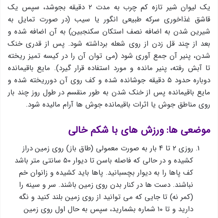
یک لیوان شیر تازه کم چرب به مدت ۲ دقیقه بجوشد، سپس یک
قاشق غذاخوری سرکه طبیعی انگور یا سیب (در صورت تمایل به
شیرین شدن به اضافه نصف استکان سکنجبین) به آن اضافه شده و
بعد از چند قل زدن از روی شعله برداشته شود. پس از قدری خنک
شدن، پنیر آن جمع آوری شود (می توان آن را در کیسه تمیز ریخته
تا آبش رفته، پنیر مانده و مورد استفاده قرار گیرد). مایع باقیمانده
دوباره حدود ۵ دقیقه جوشانده شده و کف روی آن دورریخته شده و
مایع باقیمانده پس از خنک شدن به طور منقسم در طول روز چند بار
روی مناطق جوش یا اثرات باقیمانده جوش ها آرام مالیده شود.
موضعی ها: ورزش های با شکم خالی
روزی ۲ تا ۴ بار به صورت معمولی (طاق باز) روی زمین دراز
کشیده و در حالی که فاصله باسن تا دیوار ۵۰ سانتی متر باشد
کف پاها را به دیوار بچسبانید. پاها باید کشیده و زانوان خم
نباشند. دست ها در کنار بدن روی زمین باشند. سر و سینه را
(کمر نه) تا جایی که می توانید از روی زمین بلند کنید و نگه
دارید و تا ۱۰ شماره بشمارید، سپس به حال اول روی زمین