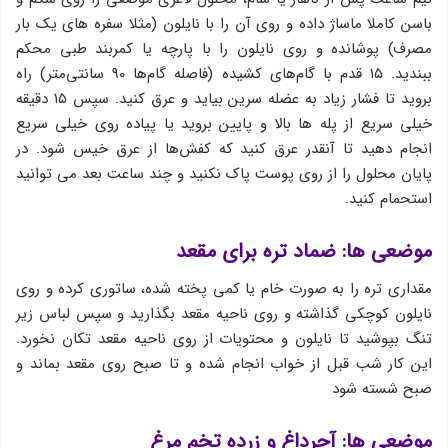
باسن کاملا ماساژ داده و روی آن را با نایلون (مثلا سفره های یک بار
مصرف) پوشانده و روی نایلون را با پارچه یا کمربند طبی محکم
ببندید. ۱۵ قدم با گام‌های کشیده (فاصله گام‌ها ۹۰ سانتی‌متر) راه
بروید تا فشار زیاد به عضله سرین بیاید و عرق کنید. سپس ۱۵ دقیقه
خیلی سریع از پله ها بالا و پایین بروید یا پیاده روی خیلی سریع
انجام دهید تا آنقدر عرق کنید که کفش‌ها از عرق خیس شود. در
پایان محلول را از روی پوست پاک نکنید و چند ساعت بعد می توانید
استحمام کنید.
موضعی ها: ضماد تره برای مقعد
مقداری تره را به صورت خام یا کمی پخته شده، ساتوری کرده و روی
نایلون کوچکی گذاشته و روی ناحیه مقعد بگذارید و سپس لباس زیر
تنگ بپوشید تا نایلون و محتویات از روی ناحیه مقعد تکان نخورد.
این کار شب قبل از خواب انجام شده و تا صبح روی مقعد بماند و
صبح شسته شود
موضعی ها: آجرداغ و زرده تخم مرغ