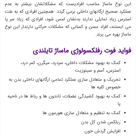
این نوع ماساژ مناسب افرادیست كه مشكلاتشان بیشتر به عدم
عملكرد صحیح ارگانهای داخلی برمی گردد. همچنین افرادی كه به علت
استرس زیاد تمایلی ندارند بدنشان لمس شود، افرادی كه زیاد سر پا
می ایستند، افراد مسن و كسانی كه مشكلات حركتی دارنداز این نوع
ماساژ بهره می برند.
فواید فوت رفلكسولوژی ماساژ تایلندی
كمك به بهبود مشكلات داخلی، سردرد، میگرن، كمر درد،
استرس، آسم و سینوزیت
تحریك و متعادل سازی عملكرد تمامی ارگانهای داخلی بدن به
خصوص كلیه ها
كمك به بهبود كشیدگی عضلات، تاندون ها و رباط ها در ناحیه
پا
كمك به تنظیم و متعادل سازی هورمون ها
ریلكس شدن كل بدن
افزایش گردش خون