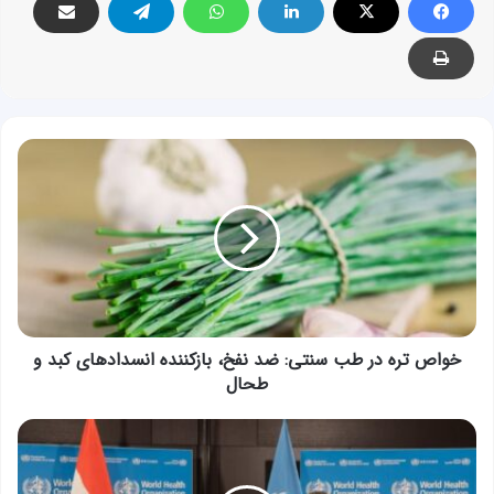
خواص
تره
در
طب
سنتی:
ضد
نفخ،
بازکننده
انسدادهای
کبد
خواص تره در طب سنتی: ضد نفخ، بازکننده انسدادهای کبد و
و
طحال
طحال
تاسیس
مرکز
جهانی