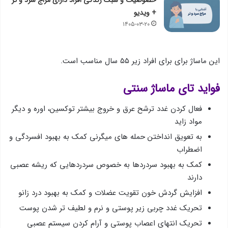
+ ویدیو
۱۴۰۵-۰۳-۲۰
این ماساژ برای برای افراد زیر ۵۵ سال مناسب است.
فواید تای ماساژ سنتی
فعال كردن غدد ترشح عرق و خروج بیشتر توكسین، اوره و دیگر
مواد زاید
به تعویق انداختن حمله های میگرنی كمك به بهبود افسردگی و
اضطراب
كمك به بهبود سردردها به خصوص سردردهایی كه ریشه عصبی
دارند
افزایش گردش خون تقویت عضلات و كمك به بهبود درد زانو
تحریك غدد چربی زیر پوستی و نرم و لطیف تر شدن پوست
تحریك انتهای اعصاب پوستی و آرام كردن سیستم عصبی