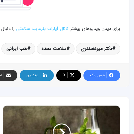
برای دیدن ویدیوهای بیشتر
کانال آپارات بفرمایید سلامتی
را دنبال 
دکتر میرغضنفری
سلامت معده
طب ایرانی
فیس بوک
X
لینکدین
اش
دوغ
مناسب
برای
مهار
صفرا،