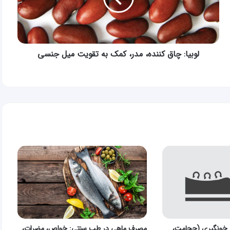
به
تقویت
میل
جنسی
لوبیا: چاق کننده، مدر، کمک به تقویت میل جنسی
از خونگیری (حجامت،
مصرف ماهی در طب سنتی: خواص، مضرات،