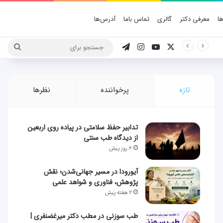
ا
معرفی دکتر
گالری
تماس باما
آدرس‌ها
X
یوتیوب
اینستاگرام
تلگرام
جستج
برای
تازه
پرخواننده
نظرها
تدابیر حفظ سلامتی در پیاده روی اربعین
از دیدگاه طب سنتی
۶ روز پیش
آیورودا در مسیر جهانی‌شدن؛ نقش
پژوهش، فناوری و شواهد علمی
۲ هفته پیش
طب سوزنی در مطب دکتر میرغضنفری |