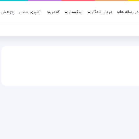
در رسانه ها
درمان شدگان
لینکستان
کلاس
آشپزی سنتی
پژوهش ه
ژوهش، فناوری و شواهد علمی
خبرگزاری ها
حجامت برای درمان کمردرد ممنوع
۱,۴۵۲
۰
۱۴۰۵-۰۳-۲۲