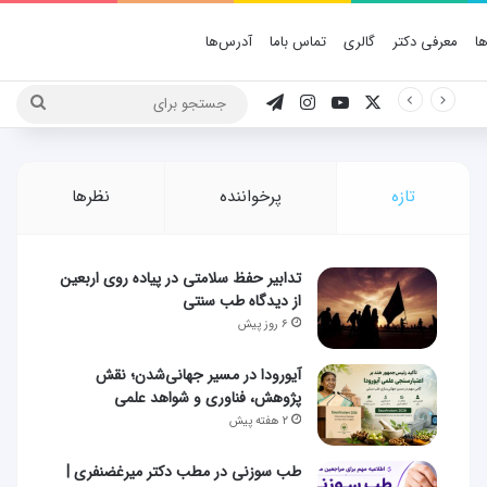
ا
معرفی دکتر
گالری
تماس باما
آدرس‌ها
X
یوتیوب
اینستاگرام
تلگرام
جستج
برای
تازه
پرخواننده
نظرها
تدابیر حفظ سلامتی در پیاده روی اربعین
از دیدگاه طب سنتی
۶ روز پیش
آیورودا در مسیر جهانی‌شدن؛ نقش
پژوهش، فناوری و شواهد علمی
۲ هفته پیش
طب سوزنی در مطب دکتر میرغضنفری |