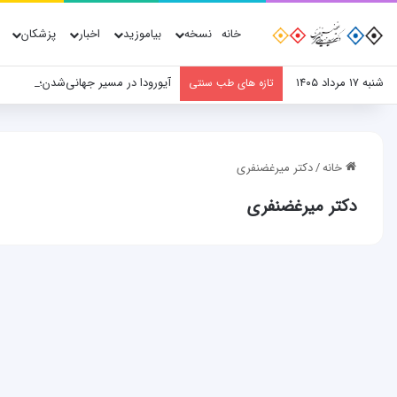
خانه
نسخه
بیاموزید
اخبار
پزشکان
شنبه ۱۷ مرداد ۱۴۰۵
آیورودا در مسیر جهانی‌شدن؛ نقش پ
تازه های طب سنتی
خانه
/
دکتر میرغضنفری
دکتر میرغضنفری
خبرگزاری ها
آیا حجامت مفید است یا مضر؟
۳۳۱
۰
۱۴۰۵-۰۳-۲۳