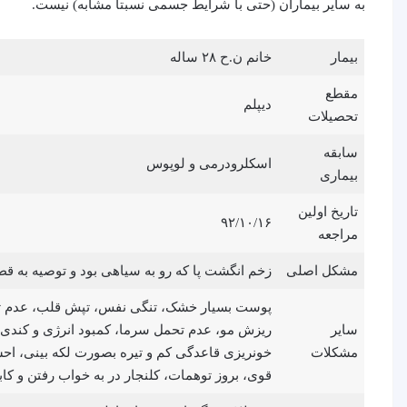
به سایر بیماران (حتی با شرایط جسمی نسبتا مشابه) نیست.
بیمار
خانم ن.ح ۲۸ ساله
مقطع
دیپلم
تحصیلات
سابقه
اسکلرودرمی و لوپوس
بیماری
تاریخ اولین
۹۲/۱۰/۱۶
مراجعه
مشکل اصلی
زخم انگشت پا که رو به سیاهی بود و توصیه به قط
پوست بسیار خشک، تنگی نفس، تپش قلب، عدم توا
سایر
ریزش مو، عدم تحمل سرما، کمبود انرژی و کندی 
مشکلات
خونریزی قاعدگی کم و تیره بصورت لکه بینی، احس
قوی، بروز توهمات، کلنجار در به خواب رفتن و ک