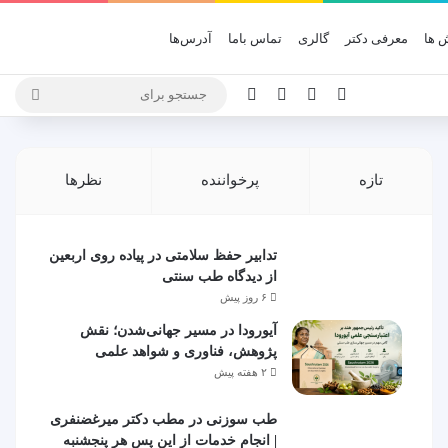
 ها
معرفی دکتر
گالری
تماس باما
آدرس‌ها
X
یوتیوب
اینستاگرام
تلگرام
جستج
برای
تازه
پرخواننده
نظرها
تدابیر حفظ سلامتی در پیاده روی اربعین
از دیدگاه طب سنتی
۶ روز پیش
آیورودا در مسیر جهانی‌شدن؛ نقش
پژوهش، فناوری و شواهد علمی
۲ هفته پیش
طب سوزنی در مطب دکتر میرغضنفری
| انجام خدمات از این پس هر پنجشنبه