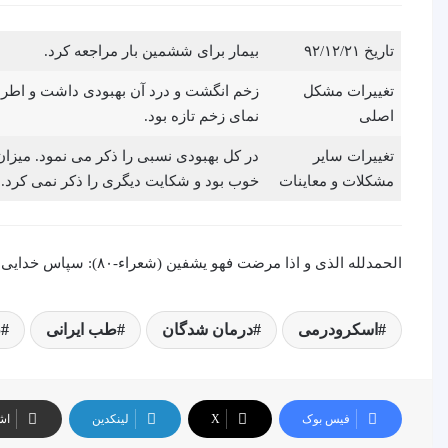
تاریخ ۹۲/۱۲/۲۱
بیمار برای ششمین بار مراجعه کرد.
تغییرات مشکل
زخم انگشت و درد آن بهبودی داشت و اطرا
اصلی
نمای زخم تازه بود.
تغییرات سایر
در کل بهبودی نسبی را ذکر می نمود. میزان
مشکلات و معاینات
خوب بود و شکایت دیگری را ذکر نمی کرد. 
الحمدلله الذی و اذا مرضت فهو یشفین (شعراء-۸۰): سپاس خدایی را که وقتی مریض می شوم او مرا شفا می دهد.
اسکرودرمی
درمان شدگان
طب ایرانی
ط
فیس بوک
X
لینکدین
اش