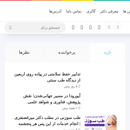
 ها
معرفی دکتر
گالری
تماس باما
آدرس‌ها
X
یوتیوب
اینستاگرام
تلگرام
جستج
برای
تازه
پرخواننده
نظرها
تدابیر حفظ سلامتی در پیاده روی اربعین
از دیدگاه طب سنتی
۵ روز پیش
آیورودا در مسیر جهانی‌شدن؛ نقش
پژوهش، فناوری و شواهد علمی
۲ هفته پیش
طب سوزنی در مطب دکتر میرغضنفری
| انجام خدمات از این پس هر پنجشنبه
۳ هفته پیش