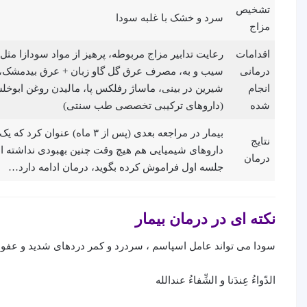
تشخیص
سرد و خشک با غلبه سودا
مزاج
اقدامات
رعایت تدابیر مزاج مربوطه، پرهیز از مواد سودازا م
درمانی
سیب و به، مصرف عرق گل گاو زبان + عرق بیدمشک، 
انجام
شیرین در بینی، ماساژ رفلکس پا، مالیدن روغن ابوخ
شده
(داروهای ترکیبی تخصصی طب سنتی)
بیمار در مراجعه بعدی (پس از ۳
نتایج
داروهای شیمیایی هم هیچ وقت چنین بهبودی نداشته ا
درمان
جلسه اول فراموش کرده بگوید، درمان ادامه دارد…
نکته ای در درمان بیمار
سودا می تواند عامل اسپاسم ، سردرد و کمر دردهای شدید و عفونت
الدّواءُ عِندَنا و الشِّفاءُ عندالله