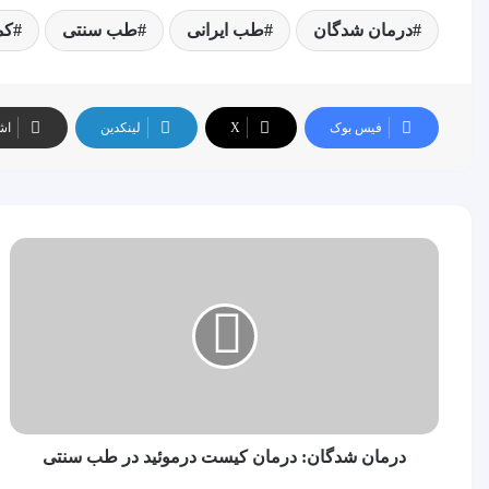
درمان شدگان
طب ایرانی
طب سنتی
کم
فیس بوک
X
لینکدین
اش
درمان
شدگان:
درمان
کیست
درموئید
در
طب
سنتی
درمان شدگان: درمان کیست درموئید در طب سنتی