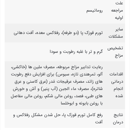
علت
مراجعه
روماتیسم
اوليه
سایر
تورم قوزک پا (دو طرفه)، رفلاکس معده، آفت دهانی
مشکلات
تشخیص
گرم و تر با غلبه رطوبت و سودا
مزاج
رعایت تدابیر مزاج مربوطه، مصرف ملین ها (خاکشی،
اقدامات
آلو، تمرهندی تازه، سبوس) برای افزایش دفع رطوبت
درمانی
های زائد، مصرف عرقیجات مُدر (عرق کاسنی و عرق
انجام
شاتره)، مصرف ماء الجبن (آب پنیر) و آش و خورش
شده
های طبی، فصد، روغن مالی شکم، روغن مالی مفاصل
با روغن بابونه و ابوخلسا
نتایج
رفع کامل تورم قوزک پا، حل شدن مشکل رفلاکس و
درمان
آفت