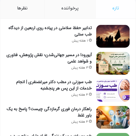
تازه
پرخواننده
نظرها
تدابیر حفظ سلامتی در پیاده روی اربعین از دیدگاه
طب سنتی
۱ هفته پیش
آیورودا در مسیر جهانی‌شدن؛ نقش پژوهش، فناوری
و شواهد علمی
۳ هفته پیش
طب سوزنی در مطب دکتر میرغضنفری | انجام
خدمات از این پس هر پنجشنبه
۴ هفته پیش
راهکار درمان فوری گرمازدگی چیست؟ پاسخ به یک
باور غلط
۴ هفته پیش
خصوصیات و سبک زندگی افراد دارای مزاج سرد و