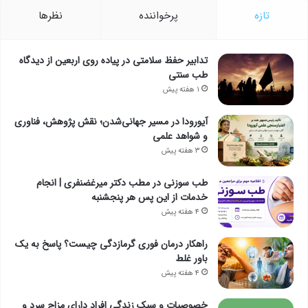
تازه
پرخواننده
نظرها
تدابیر حفظ سلامتی در پیاده روی اربعین از دیدگاه
طب سنتی
۱ هفته پیش
آیورودا در مسیر جهانی‌شدن؛ نقش پژوهش، فناوری
و شواهد علمی
۳ هفته پیش
طب سوزنی در مطب دکتر میرغضنفری | انجام
خدمات از این پس هر پنجشنبه
۴ هفته پیش
راهکار درمان فوری گرمازدگی چیست؟ پاسخ به یک
باور غلط
۴ هفته پیش
خصوصیات و سبک زندگی افراد دارای مزاج سرد و