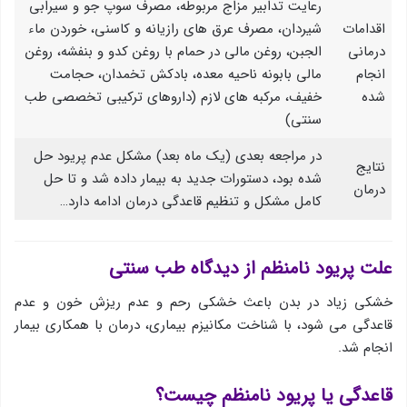
رعایت تدابیر مزاج مربوطه، مصرف سوپ جو و سیرابی
اقدامات
شیردان، مصرف عرق های رازیانه و كاسنی، خوردن ماء
درمانی
الجبن، روغن مالی در حمام با روغن كدو و بنفشه، روغن
انجام
مالی بابونه ناحیه معده، بادكش تخمدان، حجامت
شده
خفیف، مرکبه های لازم (داروهای ترکیبی تخصصی طب
سنتی)
در مراجعه بعدی (یك ماه بعد) مشكل عدم پریود حل
نتایج
شده بود، دستورات جدید به بیمار داده شد و تا حل
درمان
كامل مشكل و تنظیم قاعدگی درمان ادامه دارد…
علت پریود نامنظم از دیدگاه طب سنتی
خشكی زیاد در بدن باعث خشكی رحم و عدم ریزش خون و عدم
قاعدگی می شود، با شناخت مكانیزم بیماری، درمان با همكاری بیمار
انجام شد.
قاعدگی یا پریود نامنظم چیست؟