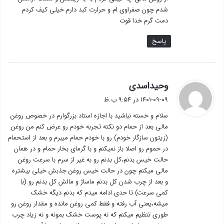
شدم چون صفراوی ام و حرارت کبد دارم خیلی کیف کردم
دمت گرم خدا قوت
پاسخ
گ
وحیداسدی
ف
۱۴۰۱-۰۹-۰۹ در ۹:۵۴ ب.ظ
ت
سلام و خسته نباشید با اجازه استاد بزرگوارم در خصوص روغن
:
مالی بعد از حمام دو نکته تجربه خودم رو عرض کنم من روغن
(زیتون سازگار خودم) رو با خودم حمام میبرم و بعد از استحمام
در حموم رو اصلا باز نمیکنم و با گرمای بخار حمام و در همان
حالت خیس بدنم،کل بدنم رو به غیر از سرم با سرعت روغن
مالی میکنم چون در حالت خیس روغن جذبش خیلی بیشتره
و بعد از چرب شدن کل بدنم ماساژ و مالش کل بدنم رو (با
کمی سرعت) تا حدی ادامه میدم که بدنم دیگه خشک
میشه،یعنی آب رفته و فقط کمی روغن مانده و مقدار روغن رو
طوری تنظیم میکنم که نه پوست خشک بمونه و نه زیاد چرب