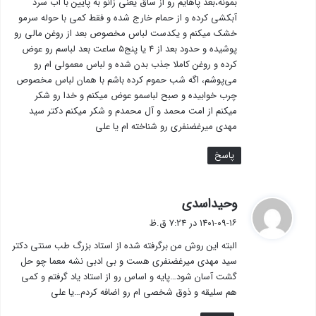
بمونه،بعد پاهایم رو از ساق یعنی زانو به پایین با آب سرد
آبکشی کرده و از حمام خارج شده و فقط کمی با حوله سرمو
خشک میکنم و یکدست لباس مخصوص بعد از روغن مالی رو
پوشیده و حدود بعد از ۴ یا پنج۵ ساعت بعد لباسم رو عوض
کرده و روغن کاملا جذب بدن شده و لباس معمولی ام رو
می‌پوشم، اگه شب حموم کرده باشم با همان لباس مخصوص
چرب خوابیده و صبح لباسمو عوض میکنم و خدا رو شکر
میکنم از امت محمد و آل محمدم و شکر میکنم دکتر سید
مهدی میرغضنفری رو شناخته ام یا علی
پاسخ
گ
وحیداسدی
ف
۱۴۰۱-۰۹-۱۶ در ۷:۲۴ ق.ظ
ت
البته این روش من برگرفته شده از استاد بزرگ طب سنتی دکتر
:
سید مهدی میرغضنفری هست و بی ادبی نشه معما چو حل
گشت آسان شود…پایه و اساس رو از استاد یاد گرفتم و کمی
هم سلیقه و ذوق شخصی ام رو اضافه کردم…یا علی