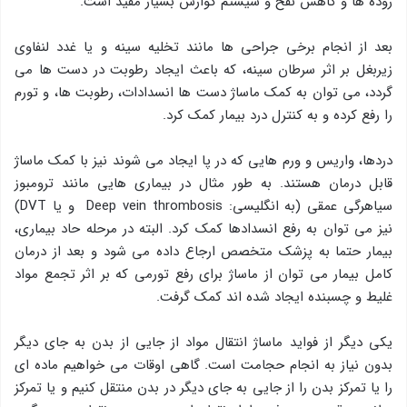
روده ها و کاهش نفخ و سیستم گوارش بسیار مفید است.
بعد از انجام برخی جراحی ها مانند تخلیه سینه و یا غدد لنفاوی
زیربغل بر اثر سرطان سینه، که باعث ایجاد رطوبت در دست ها می
گردد، می توان به کمک ماساژ دست ها انسدادات، رطوبت ها، و تورم
را رفع کرده و به کنترل درد بیمار کمک کرد.
دردها، واریس و ورم هایی که در پا ایجاد می شوند نیز با کمک ماساژ
قابل درمان هستند. به طور مثال در بیماری هایی مانند ترومبوز
سیاهرگی عمقی (به انگلیسی: Deep vein thrombosis و یا DVT)
نیز می توان به رفع انسدادها کمک کرد. البته در مرحله حاد بیماری،
بیمار حتما به پزشک متخصص ارجاع داده می شود و بعد از درمان
کامل بیمار می توان از ماساژ برای رفع تورمی که بر اثر تجمع مواد
غلیط و چسبنده ایجاد شده اند کمک گرفت.
یکی دیگر از فواید ماساژ انتقال مواد از جایی از بدن به جای دیگر
بدون نیاز به انجام حجامت است. گاهی اوقات می خواهیم ماده ای
را یا تمركز بدن را از جایی به جای دیگر در بدن منتقل کنیم و یا تمركز