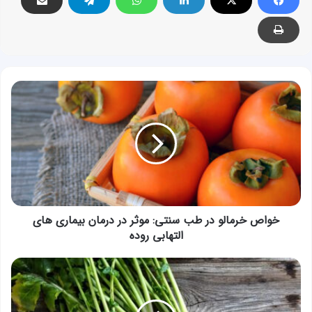
خواص
خرمالو
در
طب
سنتی:
موثر
در
درمان
بیماری
های
خواص خرمالو در طب سنتی: موثر در درمان بیماری های
التهابی
التهابی روده
روده
خواص
شلغم
در
طب