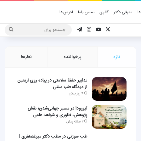
ا
معرفی دکتر
گالری
تماس باما
آدرس‌ها
X
یوتیوب
اینستاگرام
تلگرام
جستج
برای
تازه
پرخواننده
نظرها
تدابیر حفظ سلامتی در پیاده روی اربعین
از دیدگاه طب سنتی
۴ روز پیش
آیورودا در مسیر جهانی‌شدن؛ نقش
پژوهش، فناوری و شواهد علمی
۲ هفته پیش
طب سوزنی در مطب دکتر میرغضنفری |