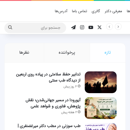
ا
معرفی دکتر
گالری
تماس باما
آدرس‌ها
X
یوتیوب
اینستاگرام
تلگرام
جستج
برای
تازه
پرخواننده
نظرها
تدابیر حفظ سلامتی در پیاده روی اربعین
از دیدگاه طب سنتی
۶ روز پیش
آیورودا در مسیر جهانی‌شدن؛ نقش
پژوهش، فناوری و شواهد علمی
۲ هفته پیش
طب سوزنی در مطب دکتر میرغضنفری |