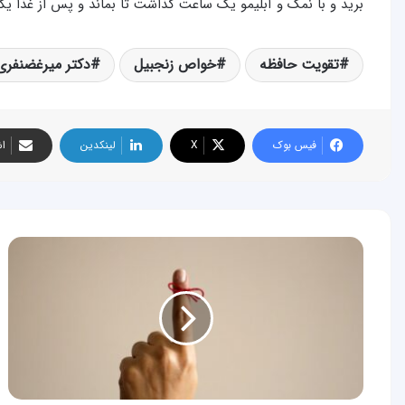
برید و با نمک و آبلیمو یک ساعت گذاشت تا بماند و پس از غذا یکی 
تقویت حافظه
خواص زنجبیل
دکتر میرغضنفری
فیس بوک
X
لینکدین
اش
طب
سنتی:
چرا
دچار
فراموشی
می
شویم؟