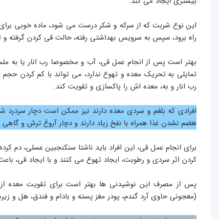
بیشتری ایجاد می کند.
این نوع شربت که از سرکه و شکر درست می شود، ماده خوبی برای 
راه برود، سپس به سرویس بهداشتی رفته، حالت قی کردن گرفته و ت
بهتر است پس از انجام عمل قی، آب و مخصوصا رب انار یا به مل
تمایلی به تحریک معده و تهوع ندارد، می تواند با کم کردن حجم غذ
رب انار و به، معده اش را پاکسازی و تقویت کند.
افرادی که بلغم و سردی معده دارند نیز ممکن است دچار سردرد ش
هضم نشدن غذا همراه با نفخ زیاد دارند و دچار آروغ ترش و گاهی 
برای انجام عمل قی، این افراد باید ناشتا سنکنجبین عسلی، دم کرده
کردن اثر سردی و رطوبت، ایجاد تهوع می کنند و با ایجاد قی، باع
پس از مصرف این نوشیدنی ها بهتر است برای تقویت معده از قاو
(معجونی حاوی آرد گندم، پودر مغز پسته و بادام و فندق، هل و زیره