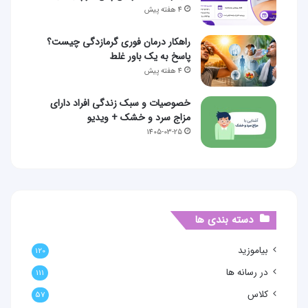
4 هفته پیش
راهکار درمان فوری گرمازدگی چیست؟
پاسخ به یک باور غلط
4 هفته پیش
خصوصیات و سبک زندگی افراد دارای
مزاج سرد و خشک + ویدیو
1405-03-25
دسته بندی ها
بیاموزید
120
در رسانه ها
111
کلاس
57