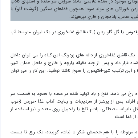
سودای موجود در معده علایمی مانند سوزش سر معده و اشتهای کاذب
ز خوردن خوراکی های مولد سودا همچون غذاهای سنگین (گوشت گاو) یا
ی، عدس، بادمجان و قارچ بپرهیزند.
اسطوقدوس یا گل گاو زبان (یک قاشق غذاخوری در یک لیوان متوسط آب
. یک قاشق غذاخوری از دانه های زردرنگ این گیاه را می توان داخل
ه قرار داد و پس از چند دقیقه پارچه را خارج و داخل همان شیر،
و این ترکیب شیر-افتیمون را صبح ناشتا نوشید. این کار را می توان
ده رخ می دهد. نفخ و باد تولید شده در معده با صعود به قسمت سر
افراد، پس از پرهیز از سردیجات و رعایت آداب غذا خوردن (خوب
 بابونه، مصطکی، بادام تلخ یا زنجبیل روی معده و نیز استفاده از
 از غذا است.
 مربوطه را با هم حجمش شکر یا نبات، کوبیده، یک ربع تا بیست