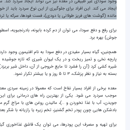
وجود سودای غیر طبیعی در معده نیز می تواند ایجاد سردرد کند. 
ایجاد می کند. این افراد برای جلوگیری از این نوع سردرد باید ا
مانده (گوشت های فریز طولانی یا دودی)، فست فودها، سرکه یا ترش
برای رفع و دفع سودا، می توان از دم کرده بابونه، بادرنجبویه، 
جوش) بهره برد.
همچنین، گیاه بسیار مفیدی در دفع سودا به نام افتیمون وجود دارد
پارچه نخی و تمیز ریخت و در یک لیوان شیری که تازه جوشیده شد
شیره کشی کرد (آن را فشرد تا مایع خروجی از آن، داخل شیر بریزد) 
بسته به نیاز و نظر پزشک، 3 تا 5 روز و یا بیشتر تکرار نمود.
معده برخی از افراد بسیار نفاخ است که معمولا در زمینه سردی مع
موجب سردرد می شود. یکی از بهترین راه های درمانی برای این 
جویدن، آب با غذا نخوردن و …)، مالیدن روغن های با مزاج گرم مثل
بادشکن هایی چون پودر تخم گشنیز، تخم زیره یا رازیانه با شکر بعد
برای تهیه و مصرف این پودرها، می توان یک قاشق غذاخوری گیاه