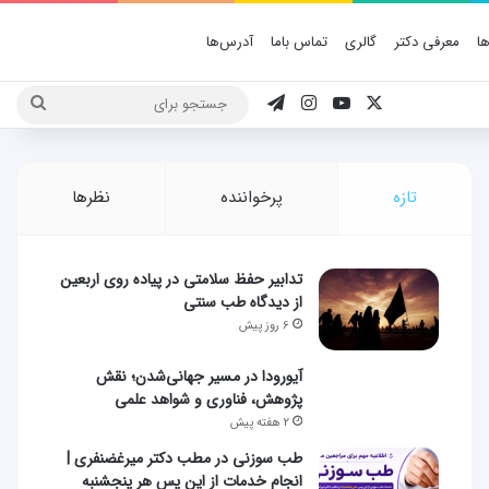
ا
معرفی دکتر
گالری
تماس باما
آدرس‌ها
X
یوتیوب
اینستاگرام
تلگرام
جستج
برای
تازه
پرخواننده
نظرها
تدابیر حفظ سلامتی در پیاده روی اربعین
از دیدگاه طب سنتی
6 روز پیش
آیورودا در مسیر جهانی‌شدن؛ نقش
پژوهش، فناوری و شواهد علمی
2 هفته پیش
طب سوزنی در مطب دکتر میرغضنفری |
انجام خدمات از این پس هر پنجشنبه