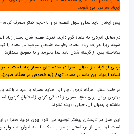
ایجاد سر درد می شوند.
پس ایشان باید غذای سهل الهضم تر و با حجم کمتر مصرف کرده، خوب 
در مقابل افرادی که معده گرم دارند، قدرت هضم شان بسیار زیاد ا
شوند زیرا حرارت زیاد معده، رطوبت طبیعی موجود در معده را تبدی
بلافاصله پس از گرسنه شدن باید غذا بخورند و به تعویق نیندازند.
برخی از افراد نیز میزان صفرا در معده شان بسیار زیاد است. صفرا
نشانه ازدیاد این ماده در معده، تهوع (به خصوص در هنگام صبح)،
در طب سنتی هرگاه فردی دچار این علایم همراه با سردرد باشد بای
بهترین روش برای دفع صفرای زائد، قی کردن (استفراغ کردن) است.
داشته و بدنبال آن، خیلی اذیت نشوند.
این عمل در تابستان بیشتر توصیه می شود چون تولید صفرا در ای
است فرد پس از برخاستن از خواب، یک تا سه لیوان آب ولرم و