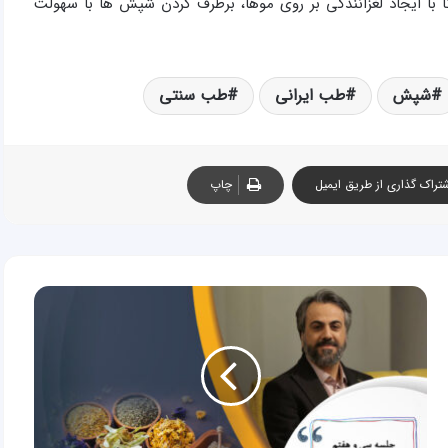
 با ایجاد لغزانندگی بر روی موها، برطرف کردن شپش ها با سهولت
شپش
طب ایرانی
طب سنتی
تراک گذاری از طریق ایمیل
چاپ
جلسه
سی
و
هفتم
آموزش
طب
سنتی
ایرانی