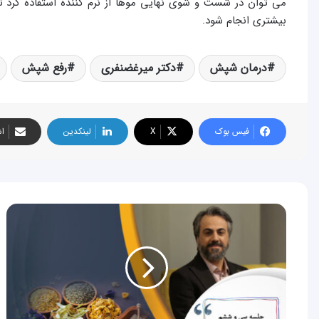
می توان در شست و شوی نهایی موها از نرم کننده استفاده کرد تا
بیشتری انجام شود.
درمان شپش
دکتر میرغضنفری
رفع شپش
فیس بوک
X
لینکدین
اش
جلسه
سی
و
ششم
آموزش
طب
سنتی
ایرانی