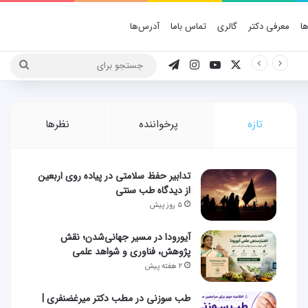
ا
معرفی دکتر
گالری
تماس باما
آدرس‌ها
X
یوتیوب
اینستاگرام
تلگرام
جستج
برای
تازه
پرخواننده
نظرها
تدابیر حفظ سلامتی در پیاده روی اربعین
از دیدگاه طب سنتی
۵ روز پیش
آیورودا در مسیر جهانی‌شدن؛ نقش
پژوهش، فناوری و شواهد علمی
۲ هفته پیش
طب سوزنی در مطب دکتر میرغضنفری |