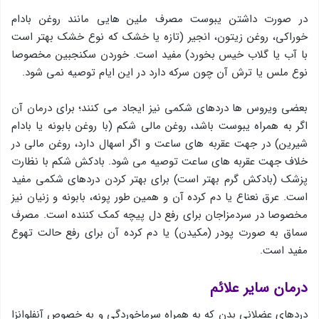
در صورت داشتن یبوست مصرف ملین هایی مانند روغن بادام
خوراکی، روغن زیتون، انجیر (تازه یا خشک که نوع خشک بهتر است
با آب یا گلاب خیس بخورد) مفید است. خوردن سکنجبین مخصوصا
نوع ملس یا ترش آن چون سرکه دارد در این ایام توصیه نمی شود.
بعضی ویروس ها دردهای شکمی نیز ایجاد می کنند؛ برای درمان آن
اگر به همراه یبوست باشد، روغن مالی شکم (با روغن بابونه یا بادام
شیرین) در جهت عقربه های ساعت و اگر اسهال دارد، روغن مالی در
خلاف جهت عقربه های ساعت توصیه می شود. بادکش شکم با نظارت
پزشک (بادکش گرم بهتر است) برای بهتر کردن دردهای شکمی مفید
است. عرق نعناع یا دم کرده آن و همین طور پونه، بابونه و زنیان نیز
مخصوصا در سردمزاجان برای رفع دل پیچه کمک کننده است. مصرف
سماق به صورت پودر (مکیدن) یا دم کرده آن برای رفع حالت تهوع
مفید است.
درمان سایر علائم
دردهای عضلانی بدن که به همراه سرماخوردگی و به خصوص آنفلوانزا