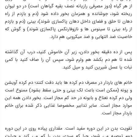
از هر گیاه (دوز مصرفی رازیانه نصف بقیه گیاهان است) در دو لیوان
ریخته شود، جوشانده و همزمان بخور داده شود (دم و بازدم از راه
دهان تا حلق و فضای داخل دهان پاکسازی شوند)، بینی (دم و بازدم
از راه بینی تا سینوس ها و نازوفارنکس پاکسازی شوند) و گوش که
خاصیت ضد التهابی و ضد میکروبی هم دارد.
پس از ده دقیقه بخور دادن، زیر آن خاموش کنید، درب آن گذاشته
شده تا هم دم بکشد هم ولرم شود، سپس آن را صاف کنید با کمی
نبات یا عسل شیرین کنید و میل کنید.
خانم های باردار در مصرف دم کرده ها باید دقت کنند؛ دم کرده آویشن
و پونه (ممکن است باعث لک بینی و حتی سقط بشود) ممنوع است
ولی دم کرده نعناع و بابونه در حد کم مجاز است. بخور دادن همه این
موارد مجاز است. سایر تدابیر مخصوصا غذایی ذکر شده برای خانم
باردار مجاز است.
تقویت بدن در این دوره مفید است. مقداری پیاده روی در این دوره
دوم توصیه می شود، چرا که سردی بدن را کم می کند و حرارت