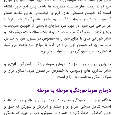
حتی می تواند باعث سرماخوردگی و ذات الریه شود. بنابراین آلرژی
می تواند زمینه ساز فعالیت میکروب ها باشد. پس این باور اشتباه
است که خوردن دمنوش های گرم یا نوشیدنی هایی مانند عسل
آبلیمو باعث درمان سرماخوردگی و بهتر شدن علائم آن در همه افراد با
هر مزاجی می شود. در مورد سرد مزاجان بایستی از خوردن سردیجات
پرهیز کنند و مصرف آب، ماست، دوغ، لبنیات، سالادجات، ترشیجات و
سایر خوراکی های با مزاج سرد را به خصوص در فصول سرد به حداقل
برسانند. چراکه خوردن این مواد در افراد با مزاج سرد باعث می شود
احتمال به سرماخوردگی در این افراد بالاتر برود.
بنابراین مهم ترین اصل در درمان سرماخوردگی، آنفلوآنزا، آلرژی و
سایر بیماری های ویروسی به خصوص در فصول سرد، اصلاح مزاج و
سبک زندگی متناسب با مزاج است.
درمان سرماخوردگی، مرحله به مرحله
هنگام بروز سرماخوردگی معمولا در چند روز اول علائم حرارت غالب
است؛ شامل سرخی سر و رو و چشم و آبریزش و سوزش ته حلق و
حتی گرفتگی صدا، گلودرد همراه با سوزش، تب و غیره که همگی