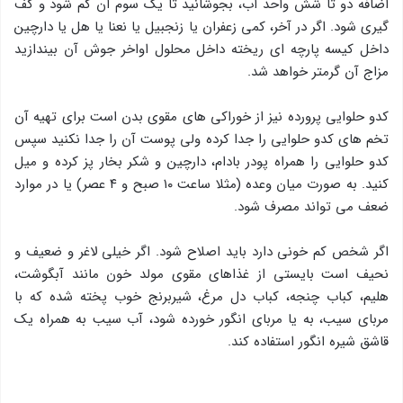
اضافه دو تا شش واحد آب، بجوشانید تا یك سوم آن كم شود و كف
گیری شود. اگر در آخر، كمی زعفران یا زنجبیل یا نعنا یا هل یا دارچین
داخل كیسه پارچه ای ریخته داخل محلول اواخر جوش آن بیندازید
مزاج آن گرمتر خواهد شد.
کدو حلوایی پرورده نیز از خوراکی های مقوی بدن است برای تهیه آن
تخم های کدو حلوایی را جدا کرده ولی پوست آن را جدا نکنید سپس
کدو حلوایی را همراه پودر بادام، دارچین و شکر بخار پز کرده و میل
کنید. به صورت میان وعده (مثلا ساعت ۱۰ صبح و ۴ عصر) یا در موارد
ضعف می تواند مصرف شود.
اگر شخص کم خونی دارد باید اصلاح شود. اگر خیلی لاغر و ضعیف و
نحیف است بایستی از غذاهای مقوی مولد خون مانند آبگوشت،
هلیم، کباب چنجه، کباب دل مرغ، شیربرنج خوب پخته شده که با
مربای سیب، به یا مربای انگور خورده شود، آب سیب به همراه یک
قاشق شیره انگور استفاده کند.