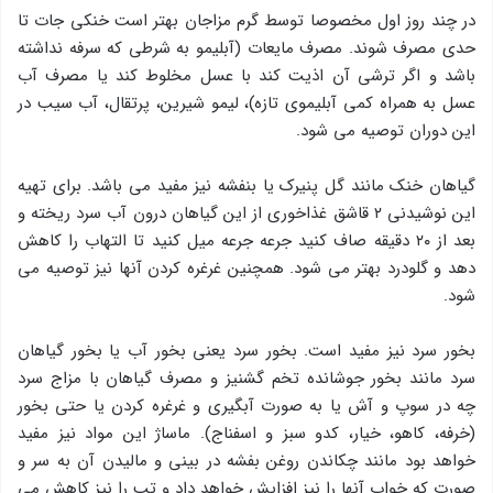
در چند روز اول مخصوصا توسط گرم مزاجان بهتر است خنکی جات تا
حدی مصرف شوند. مصرف مایعات (آبلیمو به شرطی که سرفه نداشته
باشد و اگر ترشی آن اذیت کند با عسل مخلوط کند یا مصرف آب
عسل به همراه کمی آبلیموی تازه)، لیمو شیرین، پرتقال، آب سیب در
این دوران توصیه می شود.
گیاهان خنک مانند گل پنیرک یا بنفشه نیز مفید می باشد. برای تهیه
این نوشیدنی ۲ قاشق غذاخوری از این گیاهان درون آب سرد ریخته و
بعد از ۲۰ دقیقه صاف کنید جرعه جرعه میل کنید تا التهاب را کاهش
دهد و گلودرد بهتر می شود. همچنین غرغره کردن آنها نیز توصیه می
شود.
بخور سرد نیز مفید است. بخور سرد یعنی بخور آب یا بخور گیاهان
سرد مانند بخور جوشانده تخم گشنیز و مصرف گیاهان با مزاج سرد
چه در سوپ و آش یا به صورت آبگیری و غرغره کردن یا حتی بخور
(خرفه، کاهو، خیار، کدو سبز و اسفناج). ماساژ این مواد نیز مفید
خواهد بود مانند چکاندن روغن بفشه در بینی و مالیدن آن به سر و
صورت که خواب آنها را نیز افزایش خواهد داد و تب را نیز کاهش می