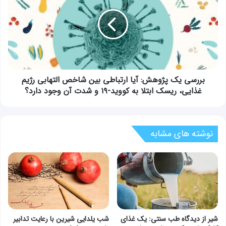
پژوهش:
آیا
ارتباطی
بین
شاخص
التهابی
رژیم
غذایی،
بررسی یک پژوهش: آیا ارتباطی بین شاخص التهابی رژیم
ریسک
غذایی، ریسک ابتلا به کووید-۱۹ و شدت آن وجود دارد؟
ابتلا
به
کووید-۱۹
و
نوشته های مشابه
شدت
آن
وجود
دارد؟
شیر از دیدگاه طب سنتی: یک غذای
شب یلدایی شیرین با رعایت تدابیر