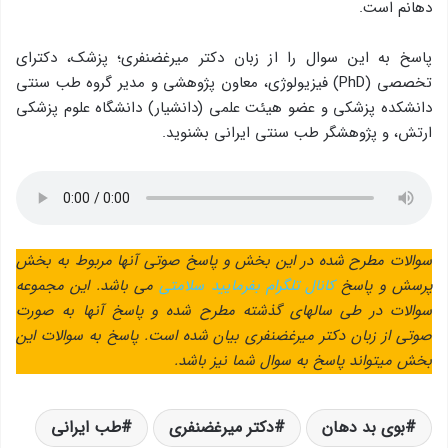
دهانم است.
پاسخ به این سوال را از زبان دکتر میرغضنفری؛ پزشک، دکترای
تخصصی (PhD) فیزیولوژی، معاون پژوهشی و مدير گروه طب سنتی
دانشکده پزشکی و عضو هیئت علمی (دانشیار) دانشگاه علوم پزشکی
ارتش، و پژوهشگر طب سنتی ایرانی بشنوید.
سوالات مطرح شده در این بخش و پاسخ صوتی آن­ها مربوط به بخش
پرسش و پاسخ
کانال تلگرام بفرمایید سلامتی
می ­باشد. این مجموعه
سوالات در طی سال­های گذشته مطرح شده و پاسخ آن­ها به صورت
صوتی از زبان دکتر میرغضنفری بیان شده است. پاسخ به سوالات این
بخش می­تواند پاسخ به سوال شما نیز باشد.
بوی بد دهان
دکتر میرغضنفری
طب ایرانی