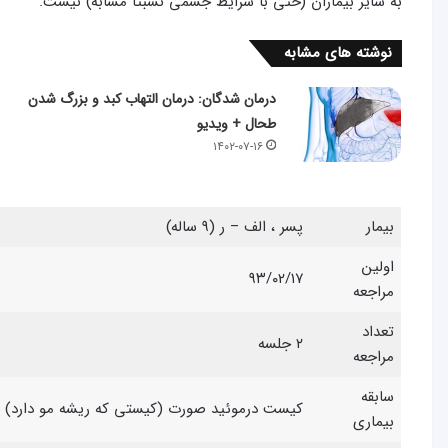
به سایر بیماران (حتی با شرایط جسمی نسبتا مشابه) نیست.
نوشته های مشابه
درمان شدگان: درمان التهاب کبد و بزرگ شدن
طحال + ویدیو
۱۴۰۲-۰۷-۱۶
بیمار
پسر ، الف – ر (۹ ساله)
اولین
۹۳/۰۲/۱۷
مراجعه
تعداد
۲ جلسه
مراجعه
سابقه
كیست درموئید صورت (كیستی كه ریشه مو دارد)
بیماری