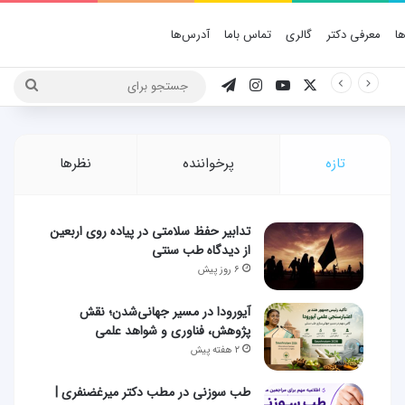
ا
معرفی دکتر
گالری
تماس باما
آدرس‌ها
X
یوتیوب
اینستاگرام
تلگرام
جستج
برای
تازه
پرخواننده
نظرها
تدابیر حفظ سلامتی در پیاده روی اربعین
از دیدگاه طب سنتی
۶ روز پیش
آیورودا در مسیر جهانی‌شدن؛ نقش
پژوهش، فناوری و شواهد علمی
۲ هفته پیش
طب سوزنی در مطب دکتر میرغضنفری |