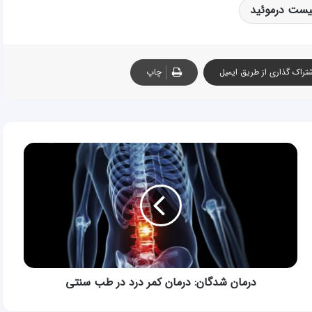
یست درموئید
تراک گذاری از طریق ایمیل
چاپ
درمان
شدگان:
درمان
کمر
درد
در
طب
سنتی
درمان شدگان: درمان کمر درد در طب سنتی