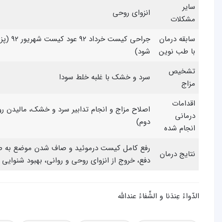
سایر
انزوای روحی
مشکلات
سابقه درمان
جراحی 
با طب نوین
شود)
تشخیص
سرد و خشك با غلبه خلط سودا
مزاج
اقدامات
اصلاح مزاج و انجام تدابیر سرد و خشك، مالیدن ر
درمانی
دوم)
انجام شده
رفع كامل كیست درموئید و صاف شدن موضع به صور
نتایج درمان
دفع، خروج از انزوای روحی و روانی، بهبود شنوایی 
الدّواءُ عِندَنا و الشِّفاءُ عندالله