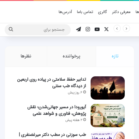
ا
معرفی دکتر
گالری
تماس باما
آدرس‌ها
X
یوتیوب
اینستاگرام
تلگرام
جستج
برای
تازه
پرخواننده
نظرها
تدابیر حفظ سلامتی در پیاده روی اربعین
از دیدگاه طب سنتی
۶ روز پیش
آیورودا در مسیر جهانی‌شدن؛ نقش
پژوهش، فناوری و شواهد علمی
۲ هفته پیش
طب سوزنی در مطب دکتر میرغضنفری |