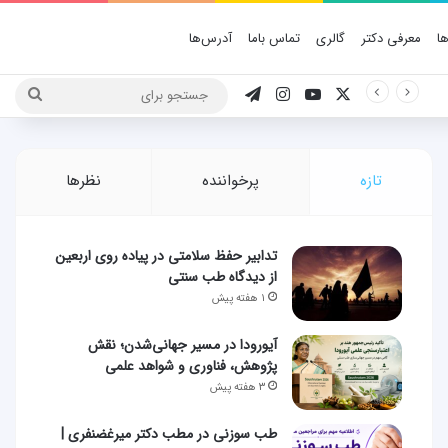
ا
معرفی دکتر
گالری
تماس باما
آدرس‌ها
X
یوتیوب
اینستاگرام
تلگرام
جستج
برای
تازه
پرخواننده
نظرها
تدابیر حفظ سلامتی در پیاده روی اربعین
از دیدگاه طب سنتی
۱ هفته پیش
آیورودا در مسیر جهانی‌شدن؛ نقش
پژوهش، فناوری و شواهد علمی
۳ هفته پیش
طب سوزنی در مطب دکتر میرغضنفری |