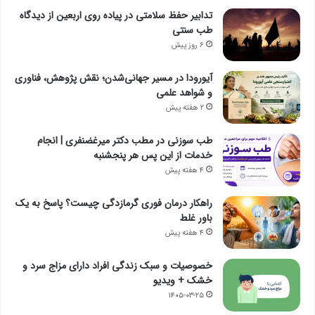
تدابیر حفظ سلامتی در پیاده روی اربعین از دیدگاه
طب سنتی
۶ روز پیش
آیورودا در مسیر جهانی‌شدن؛ نقش پژوهش، فناوری
و شواهد علمی
۲ هفته پیش
طب سوزنی در مطب دکتر میرغضنفری | انجام
خدمات از این پس هر پنجشنبه
۴ هفته پیش
راهکار درمان فوری گرمازدگی چیست؟ پاسخ به یک
باور غلط
۴ هفته پیش
خصوصیات و سبک زندگی افراد دارای مزاج سرد و
خشک + ویدیو
۱۴۰۵-۰۳-۲۵