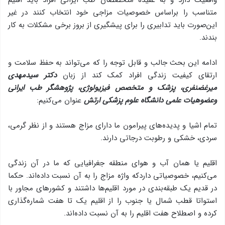
واقعیت دارد و به عقیده متخصصان طب ایرانی افراد باید اقلیم
متناسب را براساس خصوصیات مزاجی خود انتخاب كنند در غیر
این‌صورت باید تدابیری را برای پیشگیری از بروز برخی مشكلات به كار
بندند.
ادامه این بحث جالب و قابل توجه را كه می‌تواند به حفظ سلامت و
ارتقای كیفیت زندگی افراد كمك كند از زبان
دكتر سیدمهدی
میرغضنفری، پزشك و متخصص فیزیولوژی، پژوهشگر طب ایرانی
وعضوهیات علمی دانشگاه علوم پزشكی ارتش
عنوان می‌كنیم:
تمام اشیا و پدیده‌های پیرامون ما دارای مزاج هستند و از نظر گرمی،
سردی، خشكی و رطوبت درجاتی دارند.
اقلیم یا همان آب و هوای منطقه جغرافیایی كه ما در آن زندگی
می‌كنیم، خصوصیاتی داردكه واژه مزاج را به آن نسبت داده‌اند. حكما
در قدیم یك طبقه‌بندی در مورد اقلیم‌ها داشتند و كشورهای مجاور با
استواتا قطب شمال یا جنوب را از اقلیم یك تا هفت شماره‌گذاری
كرده و اصطلاح هفت اقلیم را به آن نسبت داده‌اند.