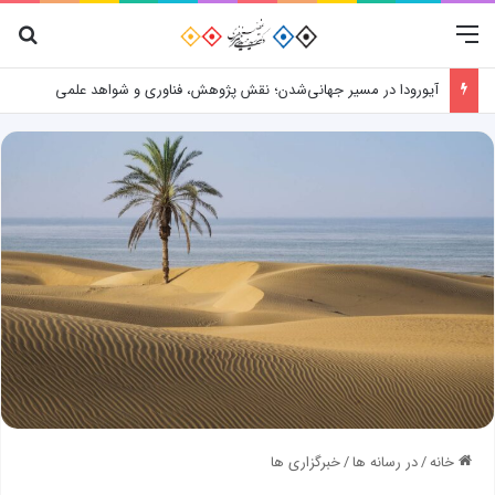
منو
جس
آیورودا در مسیر جهانی‌شدن؛ نقش پژوهش، فناوری و شواهد علمی
خانه
/
در رسانه ها
/
خبرگزاری ها