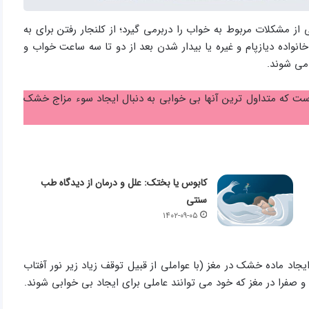
 مشکلات مربوط به خواب را دربرمی ­گیرد؛ از کلنجار رفتن برای به
نواده دیازپام و غیره یا بیدار شدن بعد از دو تا سه ساعت خواب و
می­ شوند.
ح است که متداول­ ترین آنها بی خوابی به دنبال ایجاد سوء مزاج خشک
کابوس یا بختک: علل و درمان از دیدگاه طب
سنتی
۱۴۰۲-۰۹-۰۵
د ماده خشک در مغز (با عواملی از قبیل توقف زیاد زیر نور آفتاب
و صفرا در مغز که خود می ­توانند عاملی برای ایجاد بی خوابی شوند.