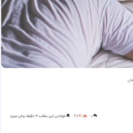
ان
۰
3,262
خواندن این مطلب ۳ دقیقه زمان میبرد