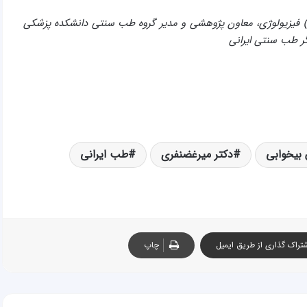
ه قلم دکتر سید مهدی میرغضنفری؛ پزشک، دکترای تخصصی (PhD) فیزیولوژی، معاون پژوهشی و مدير گروه طب سنتی دانشکده پزشکی
گر طب سنتی ایرانی
 بیخوابی
دکتر میرغضنفری
طب ایرانی
تراک گذاری از طریق ایمیل
چاپ