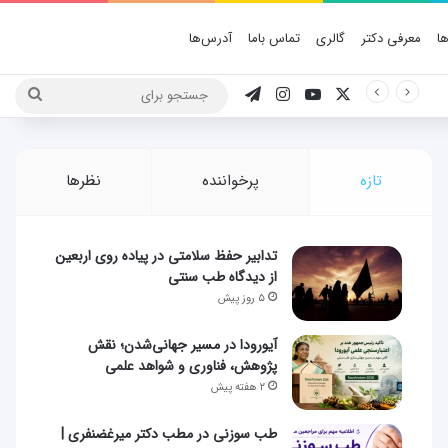
ا
معرفی دکتر
گالری
تماس باما
آدرس‌ها
X
یوتیوب
اینستاگرام
تلگرام
جستج
برای
تازه
پرخواننده
نظرها
تدابیر حفظ سلامتی در پیاده روی اربعین
از دیدگاه طب سنتی
۵ روز پیش
آیورودا در مسیر جهانی‌شدن؛ نقش
پژوهش، فناوری و شواهد علمی
۲ هفته پیش
طب سوزنی در مطب دکتر میرغضنفری |