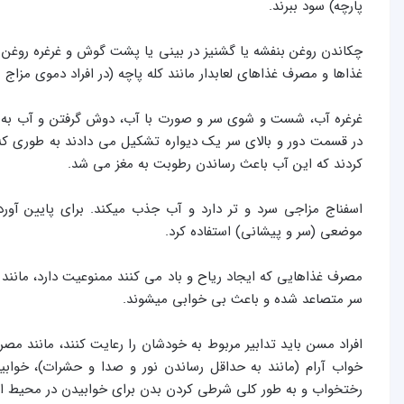
پارچه) سود ببرند.
چکاندن روغن بنفشه یا گشنیز در بینی یا پشت گوش و غرغره روغن نی
غذاها و مصرف غذاهای لعاب­دار مانند کله­ پاچه (در افراد دموی مز
غرغره آب، شست و شوی سر و صورت با آب، دوش گرفتن و آب به سر ر
کردند که این آب باعث رساندن رطوبت به مغز می ­شد.
اسفناج مزاجی سرد و تر دارد و آب جذب می­کند. برای پایین آور
موضعی (سر و پیشانی) استفاده کرد.
مصرف غذاهایی كه ایجاد ریاح و باد می­ كنند ممنوعیت دارد، مانند پی
سر متصاعد شده و باعث بی خوابی می­شوند.
افراد مسن باید تدابیر مربوط به خودشان را رعایت کنند، مانند م
خواب آرام (مانند به حداقل رساندن نور و صدا و حشرات)، خواب
رختخواب و به طور کلی شرطی کردن بدن برای خوابیدن در محیط اتاق