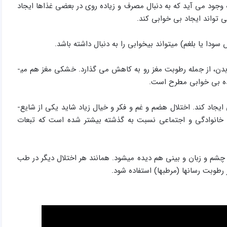
جود می­ آید که به دنبال مصرف و زیاده­ روی در بعضی غذاها ایجاد
 ­تواند ایجاد بی خوابی کند.
سودا یا بلغم) می­تواند بی­خوابی را به دنبال داشته باشد.
همزمان با افزایش سن، مزاج رو به خشکی می­ رود و رطوبت­ های بدن، از جمله رطوبت مغز رو به کاهش می­ گذارد. خشکی مغز هم می­
نده بی خوابی مطرح است.
پر شدن بدن با اخلاط زائد و سنگین می­تواند خواب بد یا بی خوابی ایجاد کند. اختلال هضم و غم و فكر و خیال زیاد شاید یكی از شایع­
، خانوادگی و اجتماعی نسبت به گذشته بیشتر شده است که تبعات
چشم و زبان و بینی هم دیده می­شود. همانند هر اختلال دیگر در طب
وبت ­رسان­ها (مرطب­ها) استفاده شود.