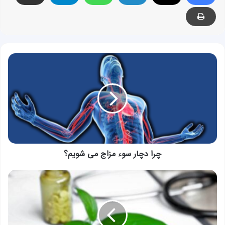
چرا
دچار
سوء
مزاج
می
شویم؟
چرا دچار سوء مزاج می شویم؟
طب
سنتی
ایرانی:
حفظ
سلامتی