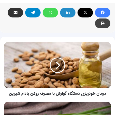
درمان
خونریزی
دستگاه
گوارش
با
مصرف
روغن
بادام
شیرین
درمان خونریزی دستگاه گوارش با مصرف روغن بادام شیرین
تقویت
قوای
جنسی