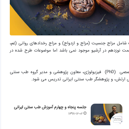
مل مزاج جنسیت (مزاج و ازدواج) و مزاج رخدادهای روانی (غم،
ت نوزدهم در آرشیو موجود نمی باشد اما موضوعات طرح شده در
این دوره توسط دکتر سید مهدی میرغضنفری، پزشک، دکترای تخصصی (PhD) فیزیولوژی، معاون پژوهشی و مدير گروه طب سنتی
کی ارتش، و پژوهشگر طب سنتی ایرانی تدریس می شود.
جلسه پنجاه و چهارم آموزش طب سنتی ایرانی
۱۳۹۸-۱۲-۰۲