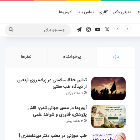
ا
معرفی دکتر
گالری
تماس باما
آدرس‌ها
X
یوتیوب
اینستاگرام
تلگرام
جستج
برای
تازه
پرخواننده
نظرها
تدابیر حفظ سلامتی در پیاده روی اربعین
از دیدگاه طب سنتی
۱ هفته پیش
آیورودا در مسیر جهانی‌شدن؛ نقش
پژوهش، فناوری و شواهد علمی
۳ هفته پیش
طب سوزنی در مطب دکتر میرغضنفری |