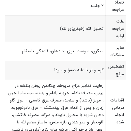
تعداد
۲ جلسه
مراجعه
علت
مراجعه
تحلیل لثه (خونریزی لثه)
اوليه
سایر
میگرن، یبوست، بوی بد دهان، قاعدگی نامنظم
مشکلات
تشخیص
گرم و تر با غلبه صفرا و سودا
مزاج
رعایت تدابیر مزاج مربوطه، چکاندن روغن بنفشه در
بینی، مصرف بادام، حریره بادام و رب سیب، ماء الجبن
اقدامات
، مویز (ناشتا) و سنجد، مصرف عرق کاسنی + عرق گاو
درمانی
زبان و پس از اتمام عرق بیدمشک + عرق بادرنجبویه،
انجام
دهان شویه با محلول بابونه و سرکه، مصرف خاکشی،
شده
آلوبخارا و تمر هندی تازه ملس، ماساژ ملایم لثه با
روغن بادام خوراکی، مرکبه های لازم (داروهای ترکیبی