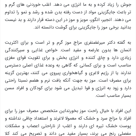
جوش را زياد کرده و به ما انرژی می دهد. اغلب خوردنی های گرم و
تر باعث جایگزینی مواد از دست رفته بدن شده و رشد و نمو را تداوم
می دهند. انجير، انگور، مويز و موز در اين دسته قرار دارند و بد نیست
بدانید برخی موز را جایگزینی برای گوشت دانسته اند.
به گفته دکتر میرغضنفری مزاج موز گرم و تر است و برای اكثريت
انسان ها بدون عارضه و مفيد است. خواص غذایی و سیرکنندگی
زيادی دارد و چاق كننده و انرژی بخش و برای تقويت قوای مغزی
مناسب است و برای كسانی كه گاهی به وعده غذای اصلی دسترسی
ندارند يا از رژيم لاغری و گياهخواری پيروی می كنند، بهترین گزینه
برای مصرف است. موز به جهت آنکه بافت نرم و هضم نسبتا راحتی
دارد و زود به انرژی و قوا تبدیل می شود برای کودکان و افراد مسن
بسیار مناسب است.
این افراد با خیال راحت موز بخورنداین متخصص مصرف موز را برای
افراد با مزاج سرد و خشک که معمولا لاغرند و استعداد چاقی نداشته و
پوست خشک تيره ای دارند و اغلب از ناراحتی اعصاب و مشكلات
مفصلی رنج می برند، بسیار مفید می داند و تصریح می کند كلا