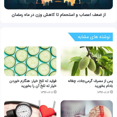
وزن
در
ماه
از ضعف اعصاب و استحمام تا کاهش وزن در ماه رمضان
رمضان
نوشته های مشابه
پس از مصرف گرمی‌جات، چغاله
فواید ته تلخ خیار: هنگارم خوردن
بادام بخورید
خیار ته تلخ آن را بخورید
۱۳۹۶-۰۲-۱۱
۱۳۹۶-۰۱-۱۲