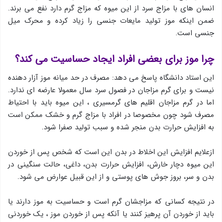
انسان های با مزاج سرد از اين ميوه كه مزاج گرم دارد نفع می برند.
ضمن اینکه موز تولید مایعات جنسی را زیاد کرده و محرک میل
جنسی است.
چرا موز برای بعضی افراد ايجاد حساسيت می كند؟
این استاد دانشگاه پاسخ می دهد: مصرف در حد ميانه موز آزار دهنده
نيست و برای گرم مزاجان در فصول سرد سال معمولا عارضه ای ندارد.
اما در گرم مزاجان اقليم های گرمسيری ، این میوه بايد با احتياط
مصرف شود چون مخصوصا در افراد با مزاج گرم و خشک ممكن است
به افزايش حرارت بدن منجر شده و سبب تولید صفرا شود.
ازعلايم افزايش اين اخلاط در بدن اين است كه شخص پس از خوردن
این میوه دچار خارش، افزايش حرارت بدن، داغی، حالت سنگينی در
بدن و سر، بروز جوش های پوستی و از اين قبيل عوارض می شود.
در نتیجه کسانی که مزاجشان گرم است و حساسیت به موز دارند يا
بايد از خوردن آن پرهيز كنند یا آنکه پس از خوردن موز ، يک خوردنی