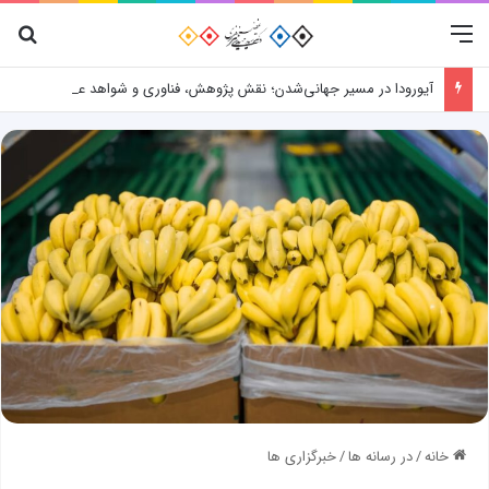
منو
جس
آیورودا در مسیر جهانی‌شدن؛ نقش پژوهش، فناوری و شواهد علمی
خانه
/
در رسانه ها
/
خبرگزاری ها