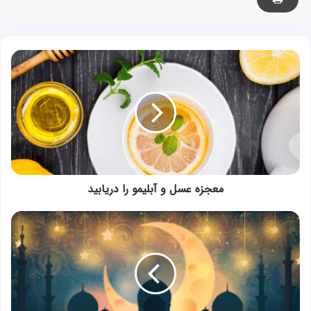
معجزه
عسل
و
آبلیمو
را
دریابید
معجزه عسل و آبلیمو را دریابید
از
ضعف
اعصاب
و
استحمام
تا
کاهش