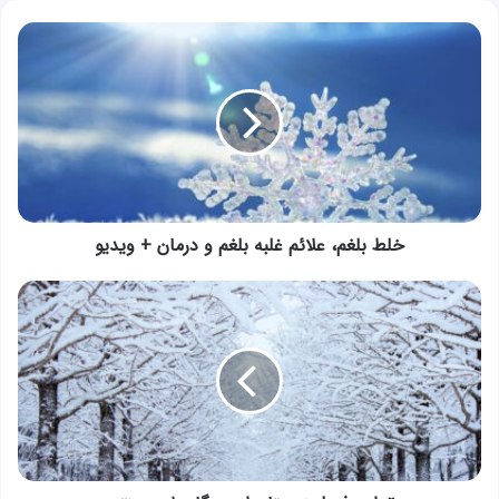
خلط
بلغم،
علائم
غلبه
بلغم
و
درمان
+
ویدیو
خلط بلغم، علائم غلبه بلغم و درمان + ویدیو
تدابیر
فصل
زمستان
از
دیدگاه
طب
سنتی