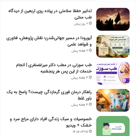
تدابیر حفظ سلامتی در پیاده روی اربعین از دیدگاه
طب سنتی
۶ روز پیش
آیورودا در مسیر جهانی‌شدن؛ نقش پژوهش، فناوری
و شواهد علمی
۲ هفته پیش
طب سوزنی در مطب دکتر میرغضنفری | انجام
خدمات از این پس هر پنجشنبه
۴ هفته پیش
راهکار درمان فوری گرمازدگی چیست؟ پاسخ به یک
باور غلط
۴ هفته پیش
خصوصیات و سبک زندگی افراد دارای مزاج سرد و
خشک + ویدیو
۱۴۰۵-۰۳-۲۵