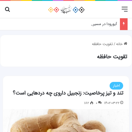
منو
جس
آیورودا در مسیر جهانی‌شدن؛ نقش پژوهش، فناوری و شواهد علمی
خانه
/
تقویت حافظه
تقویت حافظه
اخبار
تند و تیز پرخاصیت: زنجبیل داروی چه دردهایی است؟
۱۸۲
۰
۱۴۰۲-۰۳-۲۲