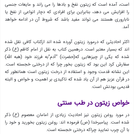
است، آمده است كه زیتون نفخ و بادها را می راند و مایعات جنسی
را افزایش می دهد، بنابراین برای افرادی كه دچار انواعی از نفخ یا
ناباروری هستند می تواند مفید باشد که شروط آن در ادامه خواهد
آمد.
اكثر احادیثی كه درمورد زیتون آورده شده اند ازكتاب كافی نقل شده
اند كه بسیار معتبر است. درهمین كتاب به نقل از امام كاظم (ع) ذكر
شده كه یكی از چیزهایی كه(حضرت) “آدم”به فرزند خود (هبه الله)
سفارش كرد این بود كه زیتون بخور چرا كه از درختی خجسته است.
این نشانه قدمت وجود و استفاده از درخت زیتون است همانطور که
در قرآن عزیز هم از آن یاد شده که تاکیدی بر اهمیت و خواص و البته
قدیمی بودنش است.
خواص زیتون در طب سنتی
در مورد روغن زیتون نیز احادیث زیادی از امامان معصوم (ع) ذكر
شده است. پیامبرخدا (ص) فرموده اند: روغن زیتون بخورید و خود را
با آن چرب نمایید چراكه درختی خجسته است.