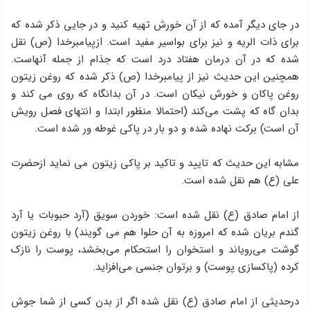
در جای دیگر آمده كه از آن خورش تهیه كنید و در جایی ذكر شده كه
برای ذات الریه و نیز برای بواسیر مفید است. ازپیامبرخدا (ص) نقل
شده كه در آن درمان هفتاد درد است كه جذام از جمله آنهاست.
همچنین این حدیث نیز از پیامبرخدا (ص) ذكر شده كه روغن زیتون
روغن پاكان و خورش نیكان است. در آن بدانگاه كه روی می كند و
بدان گاه كه پشت می‌كند (احتمالا منظور ابتدا و انتهای فصل رویش
آن است) برکت نهاده شده و دو بار در پاکی غوطه ور شده است.
مشابه این حدیث كه تایید و تاکید بر پاكی زیتون می نماید ازحضرت
علی (ع) هم نقل شده است.
از امام صادق (ع) نقل شده است: خوردن سویق (آرد حبوبات یا آرد
گندم بریان شده که امروزه به آن حلوا هم می گویند) با روغن زیتون
گوشت می‌رویاند و استخوان را استحكام می‌بخشد، پوست را نازك
كرده (پاكسازی پوست) و برتوان جنسی می‌افزاید.
درحدیثی از امام صادق (ع) نقل شده اگر از بدن كسی از شما جوش