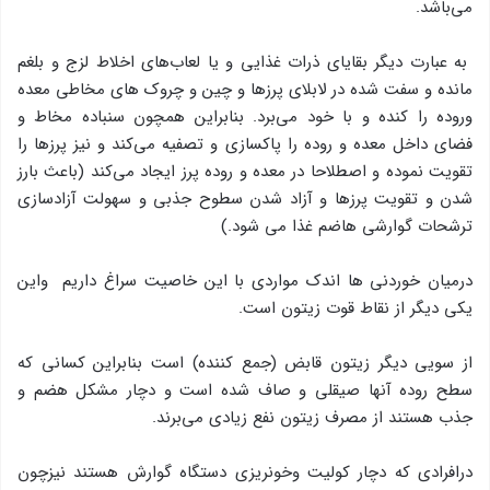
می‌باشد.
به عبارت دیگر بقایای ذرات غذایی و یا لعاب‌های اخلاط لزج و بلغم
مانده و سفت شده در لابلای پرزها و چین و چروک های مخاطی معده
وروده را كنده و با خود می‌برد. بنابراین همچون سنباده مخاط و
فضای داخل معده و روده را پاكسازی و تصفیه می‌كند و نیز پرزها را
تقویت نموده و اصطلاحا در معده و روده پرز ایجاد می‌كند (باعث بارز
شدن و تقویت پرزها و آزاد شدن سطوح جذبی و سهولت آزادسازی
ترشحات گوارشی هاضم غذا می شود.)
درمیان خوردنی ها اندک مواردی با این خاصیت سراغ داریم واین
یكی دیگر از نقاط قوت زیتون است.
از سویی دیگر زیتون قابض (جمع كننده) است بنابراین كسانی كه
سطح روده آنها صیقلی و صاف شده است و دچار مشكل هضم و
جذب هستند از مصرف زیتون نفع زیادی می‌برند.
درافرادی كه دچار كولیت وخونریزی دستگاه گوارش هستند نیزچون