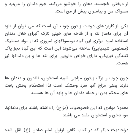
از درختی خجسته، دهان را خوشبو می‌كند، جرم دندان را می‌برد و
مسواك من و پیامبران پیش از من است.
یكی از كاربردهای درخت زیتون چوب آن است كه می توان از تازه
آن برای ماساژ لثه و از شاخه های خیلی نازك آنبرای خلال دندان
استفاده نمود. برتری این گیاه برمسواكهای امروزی كه از مواد سنتتیك
(مصنوعی شیمیایی) ساخته می‌شوند این است كه این گیاه بجز پاک
کنندگی فیزیکی، دارای خواص دارویی برای لثه ها و بن دندانها نیز
هست.
چون چوب و برگ زیتون مزاجی شبیه استخوان، تاندون و دندان ها
دارند یعنی مزاج آنها سرد وخشك است لذا استحكام بخش بافت
های محکم بدن از جمله دندان ها و پایه آن ها هستند.
معمولا موادی كه این خصوصیات (مزاج) را داشته باشند برای دندانها،
مو، ناخن و استخوان مفید می باشند.
دراحادیث دیگر كه در كتاب كافی ازقول امام صادق (ع) نقل شده