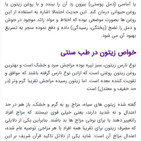
یا آماسی (دمل پوستی) بیرون زد آن را ببندد و با روغن زیتون یا
روغن حیوانی درمان کند. این حدیث احتمالا اشاره به استفاده از این
روغن ها بصورت موضعی بوده که اخلاط و مواد زائد موجود در جوش
و دمل را نضج (پختگی، رسیدگی) داده و دفع نموده منجر به تسریع
بهبود آن می شود.
خواص زیتون در طب سنتی
نوع نارس زیتون، سبز تیره بوده مزاجش سرد و خشك است و بهترین
روغن زیتون روغنی است كه ازاین نوع نارس گرفته باشند كه موافق و
تقویت كننده معده است. اما زیتون رسیده مزاجش تقریبا گرم وتر (در
حد خفیف و معتدل) است.
گفته شده زیتون های سیاه، مزاج رو به گرم و خشك، باز هم در حد
اعتدال و نه شدید دارند، یعنی خیلی قوی نیستند كه مزاج افراد
راتغییر دهند یا برای برخی مزاج ها بد باشند. بنابراین یكی از دلایلی
كه مصرف زیتون برای تقریبا همه افراد با هر مزاجی توصیه عام شده،
اعتدال مزاج آن است. شاید یکی از دلائل تاکید قرآن شریف بر این