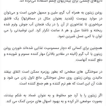
داروهای چشمی برای بیماریهای چشم استفاده می‌كرده اند.
روغن زیتون به همراه آب گرم، ملین و مسهل خوبی است و می‌توان
در موارد یبوست (شدید بعنوان مثال در مسافرتها) یك قاشق
مرباخوری تا غذاخوری از آن را در یك فنجان آب جوش ولرم شده
ریخته و ناشتا میل و هر ۸ ساعت تکرار کرد. این نوشیدنی را می
توان با كمی عسل شیرین نمود.
همچنین برای كسانی كه دچار مسمومیت غذایی شده‌اند خوردن روغن
زیتون با آب گرم (البته در مقادیر بالاتر) مهار كننده سموم و شوینده و
دفع كننده آنهاست.
در سوختگی های سطحی كه بطور روزمره ممكن است اتفاق بیفتد
مالیدن روغن زیتون روی محل سوختگی مانع تاول زدن می شود و
علت آن این است كه هم نرم كننده و هم جمع كننده است.
اگر زیتون را با آرد جو مخلوط و به عنوان ضماد به شكم ببندند،
بصورت موضعی اثر كرده و به بهبود اسهال های مزمن کمک می کند.