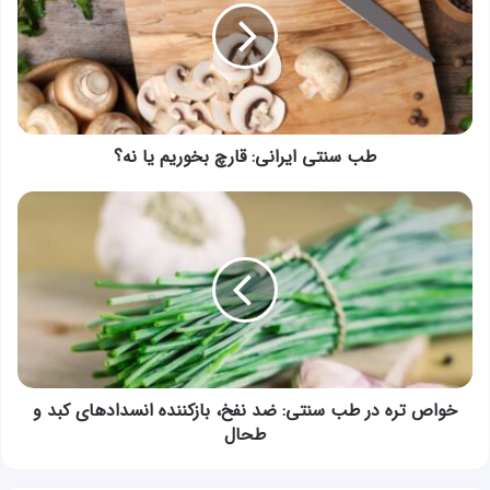
قارچ
بخوریم
یا
نه؟
طب سنتی ایرانی: قارچ بخوریم یا نه؟
خواص
تره
در
طب
سنتی:
ضد
نفخ،
بازکننده
انسدادهای
کبد
خواص تره در طب سنتی: ضد نفخ، بازکننده انسدادهای کبد و
و
طحال
طحال