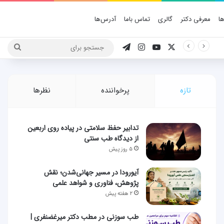
ا
معرفی دکتر
گالری
تماس باما
آدرس‌ها
X
یوتیوب
اینستاگرام
تلگرام
جستج
برای
تازه
پرخواننده
نظرها
تدابیر حفظ سلامتی در پیاده روی اربعین
از دیدگاه طب سنتی
۵ روز پیش
آیورودا در مسیر جهانی‌شدن؛ نقش
پژوهش، فناوری و شواهد علمی
۲ هفته پیش
طب سوزنی در مطب دکتر میرغضنفری |