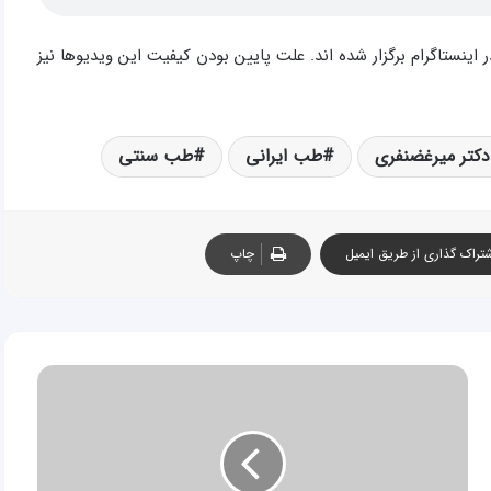
 ۱۳۹۸ به صورت زنده (لایو) در اینستاگرام برگزار شده اند. علت پایین بودن کیفیت این ویدیوها نیز
دکتر میرغضنفری
طب ایرانی
طب سنتی
تراک گذاری از طریق ایمیل
چاپ
جلسه
چهل
و
ششم
آموزش
طب