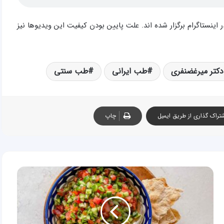
 ۱۳۹۸ به صورت زنده (لایو) در اینستاگرام برگزار شده اند. علت پایین بودن کیفیت این ویدیوها نیز
دکتر میرغضنفری
طب ایرانی
طب سنتی
تراک گذاری از طریق ایمیل
چاپ
لاغری
با
سالاد
برای
گرم
مزاجان