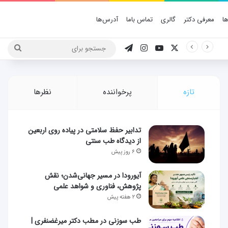
ا
معرفی دکتر
گالری
تماس باما
آدرس‌ها
X
یوتیوب
اینستاگرام
تلگرام
جستج
برای
تازه
پرخواننده
نظرها
تدابیر حفظ سلامتی در پیاده روی اربعین
از دیدگاه طب سنتی
۶ روز پیش
آیورودا در مسیر جهانی‌شدن؛ نقش
پژوهش، فناوری و شواهد علمی
۲ هفته پیش
طب سوزنی در مطب دکتر میرغضنفری |