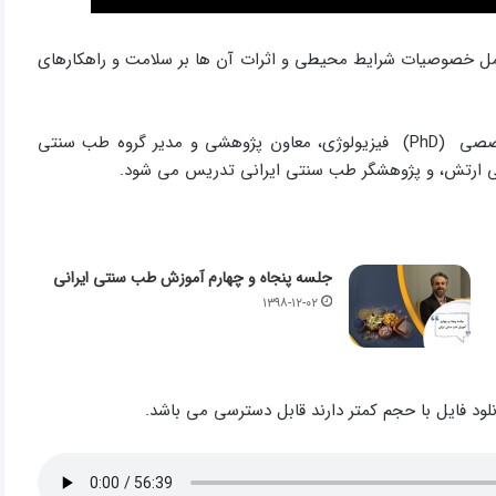
ل خصوصیات شرایط محیطی و اثرات آن ها بر سلامت و راهکارهای
این دوره توسط دکتر سید مهدی میرغضنفری، پزشک، دکترای تخصصی (PhD) فیزیولوژی، معاون پژوهشی و مدير گروه طب سنتی
کی ارتش، و پژوهشگر طب سنتی ایرانی تدریس می شود.
جلسه پنجاه و چهارم آموزش طب سنتی ایرانی
۱۳۹۸-۱۲-۰۲
نلود فایل با حجم کمتر دارند قابل دسترسی می باشد.