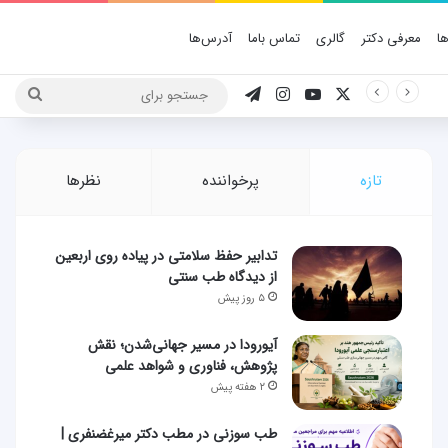
ا
معرفی دکتر
گالری
تماس باما
آدرس‌ها
X
یوتیوب
اینستاگرام
تلگرام
جستج
برای
تازه
پرخواننده
نظرها
تدابیر حفظ سلامتی در پیاده روی اربعین
از دیدگاه طب سنتی
۵ روز پیش
آیورودا در مسیر جهانی‌شدن؛ نقش
پژوهش، فناوری و شواهد علمی
۲ هفته پیش
طب سوزنی در مطب دکتر میرغضنفری |