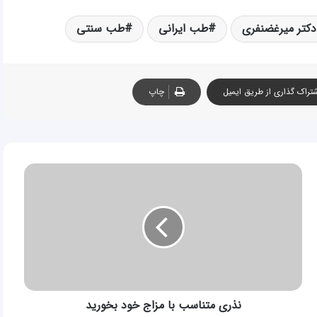
دکتر میرغضنفری
طب ایرانی
طب سنتی
تراک گذاری از طریق ایمیل
چاپ
نذری
متناسب
با
مزاج
خود
بخورید
نذری متناسب با مزاج خود بخورید