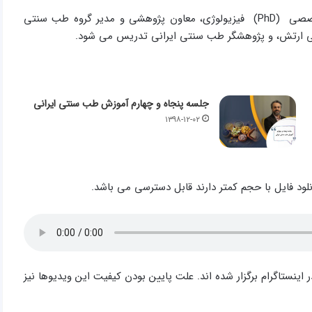
این دوره توسط دکتر سید مهدی میرغضنفری، پزشک، دکترای تخصصی (PhD) فیزیولوژی، معاون پژوهشی و مدير گروه طب سنتی
کی ارتش، و پژوهشگر طب سنتی ایرانی تدریس می شود.
جلسه پنجاه و چهارم آموزش طب سنتی ایرانی
۱۳۹۸-۱۲-۰۲
نلود فایل با حجم کمتر دارند قابل دسترسی می باشد.
 ۱۳۹۸ به صورت زنده (لایو) در اینستاگرام برگزار شده اند. علت پایین بودن کیفیت این ویدیوها نیز