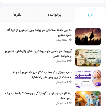
تازه
پرخواننده
نظرها
تدابیر حفظ سلامتی در پیاده روی اربعین از دیدگاه
طب سنتی
۱ هفته پیش
آیورودا در مسیر جهانی‌شدن؛ نقش پژوهش، فناوری
و شواهد علمی
۳ هفته پیش
طب سوزنی در مطب دکتر میرغضنفری | انجام
خدمات از این پس هر پنجشنبه
۴ هفته پیش
راهکار درمان فوری گرمازدگی چیست؟ پاسخ به یک
باور غلط
۴ هفته پیش