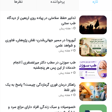
تازه
پرخواننده
نظرها
تدابیر حفظ سلامتی در پیاده روی اربعین از دیدگاه
طب سنتی
۱ هفته پیش
آیورودا در مسیر جهانی‌شدن؛ نقش پژوهش، فناوری
و شواهد علمی
۳ هفته پیش
طب سوزنی در مطب دکتر میرغضنفری | انجام
خدمات از این پس هر پنجشنبه
۴ هفته پیش
راهکار درمان فوری گرمازدگی چیست؟ پاسخ به یک
باور غلط
۴ هفته پیش
خصوصیات و سبک زندگی افراد دارای مزاج سرد و